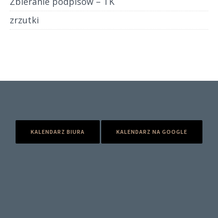
Zbieranie podpisów – TK
zrzutki
KALENDARZ BIURA
KALENDARZ NA GOOGLE