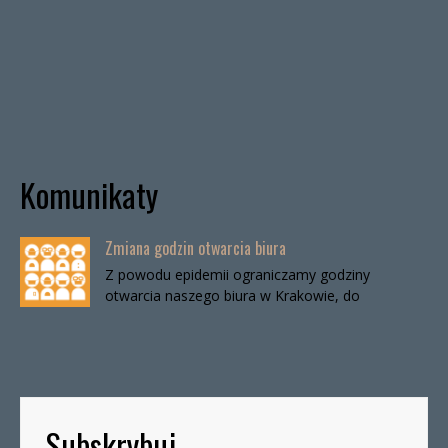
Komunikaty
Zmiana godzin otwarcia biura
Z powodu epidemii ograniczamy godziny
otwarcia naszego biura w Krakowie, do
odwołania. Biuro będzie otwarte:wtorki, godz. 16-
19czwartki, godz. 16-19 W […]
Subskrybuj