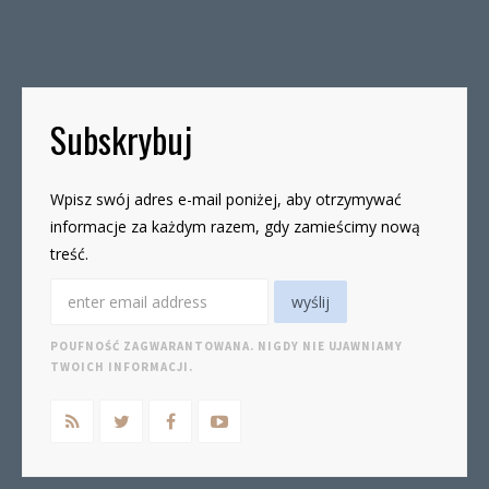
19czwartki, godz. 16-19 W […]
Subskrybuj
Wpisz swój adres e-mail poniżej, aby otrzymywać
informacje za każdym razem, gdy zamieścimy nową
treść.
POUFNOŚĆ ZAGWARANTOWANA. NIGDY NIE UJAWNIAMY
TWOICH INFORMACJI.