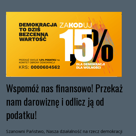
Wspomóż nas finansowo! Przekaż
nam darowiznę i odlicz ją od
podatku!
Szanowni Państwo, Nasza działalność na rzecz demokracji