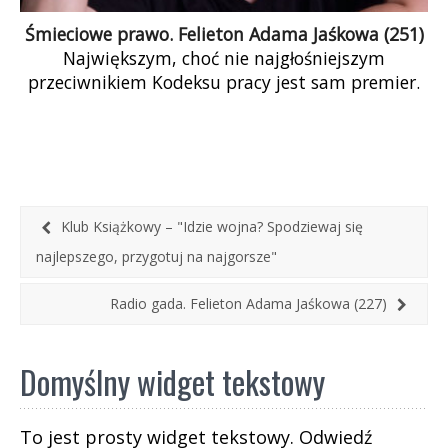
Śmieciowe prawo. Felieton Adama Jaśkowa (251)
Największym, choć nie najgłośniejszym
przeciwnikiem Kodeksu pracy jest sam premier.
Ministrę pracy traktuje jak krnąbrną
dziewczynkę, która nie chce słuchać
doświadczonego ojca, a on przecież wie
wszystko, wszędzie bywał, wszystko widział.
Sprawia jednak wrażenie, że na tej swojej
brukselskiej emigracji zarobkowej niczego się nie
Klub Książkowy – "Idzie wojna? Spodziewaj się
nauczył. Wrócił do Polski na „kasztance” jako
najlepszego, przygotuj na najgorsze"
ignorant nie mniejszy od tego, który z Polski
wyjechał.
Radio gada. Felieton Adama Jaśkowa (227)
Domyślny widget tekstowy
To jest prosty widget tekstowy. Odwiedź