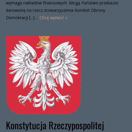
wymaga nakładów finansowych. Mogą Państwo przekazać
darowiznę na rzecz stowarzyszenia Komitet Obrony
Demokracji [...] ...
Chcę wpłacić »
Konstytucja Rzeczypospolitej