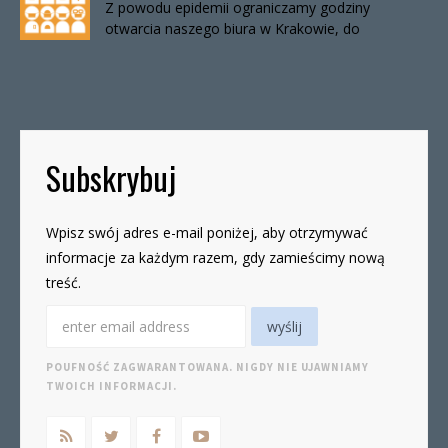
Z powodu epidemii ograniczamy godziny
otwarcia naszego biura w Krakowie, do
odwołania. Biuro będzie otwarte:wtorki, godz. 16-
19czwartki, godz. 16-19 W […]
Subskrybuj
Wpisz swój adres e-mail poniżej, aby otrzymywać
informacje za każdym razem, gdy zamieścimy nową
treść.
POUFNOŚĆ ZAGWARANTOWANA. NIGDY NIE UJAWNIAMY
TWOICH INFORMACJI.