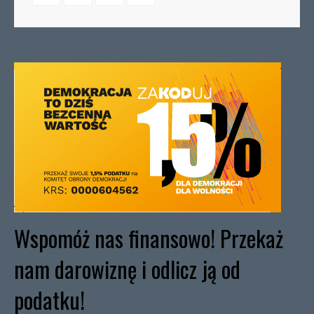
Wspomóż nas finansowo! Przekaż
nam darowiznę i odlicz ją od
podatku!