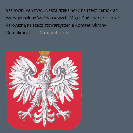
Szanowni Państwo, Nasza działalność na rzecz demokracji
wymaga nakładów finansowych. Mogą Państwo przekazać
darowiznę na rzecz stowarzyszenia Komitet Obrony
Demokracji [...] ...
Chcę wpłacić »