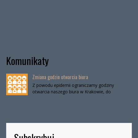
Komunikaty
Zmiana godzin otwarcia biura
Z powodu epidemii ograniczamy godziny
otwarcia naszego biura w Krakowie, do
odwołania. Biuro będzie otwarte:wtorki, godz. 16-
19czwartki, godz. 16-19 W […]
Subskrybuj