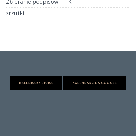
Zbieranie podpisów – TK
zrzutki
KALENDARZ BIURA
KALENDARZ NA GOOGLE