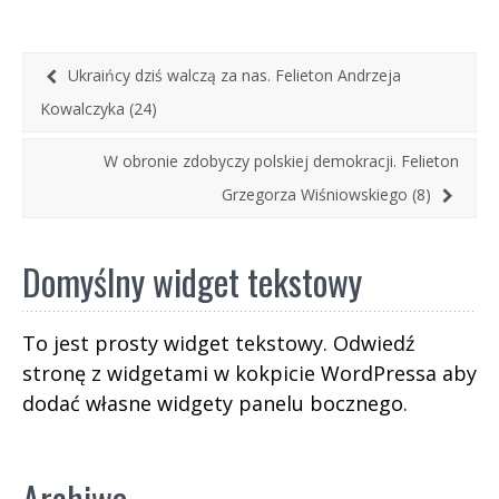
odbywa się zjazd ugrupowań proputinowskich i
antyeuropejskich.
Ukraińcy dziś walczą za nas. Felieton Andrzeja
Kowalczyka (24)
W obronie zdobyczy polskiej demokracji. Felieton
Grzegorza Wiśniowskiego (8)
Domyślny widget tekstowy
To jest prosty widget tekstowy. Odwiedź
stronę z widgetami w kokpicie WordPressa aby
dodać własne widgety panelu bocznego.
Archiwa