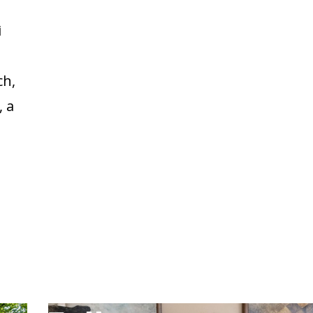
i
ch,
, a