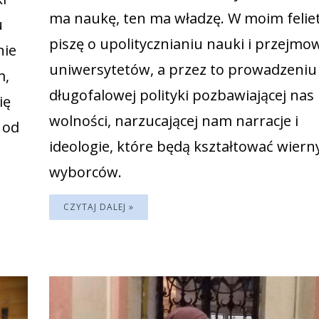
ma naukę, ten ma władzę. W moim felie
u
piszę o upolitycznianiu nauki i przejmo
nie
uniwersytetów, a przez to prowadzeniu
m,
długofalowej polityki pozbawiającej nas
ię
wolności, narzucającej nam narracje i
 od
ideologie, które będą kształtować wiern
wyborców.
CZYTAJ DALEJ »