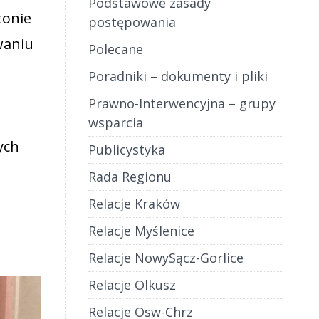
Podstawowe zasady
tonie
postępowania
waniu
Polecane
Poradniki – dokumenty i pliki
Prawno-Interwencyjna – grupy
wsparcia
ych
Publicystyka
Rada Regionu
Relacje Kraków
Relacje Myślenice
Relacje NowySącz-Gorlice
Relacje Olkusz
Relacje Osw-Chrz