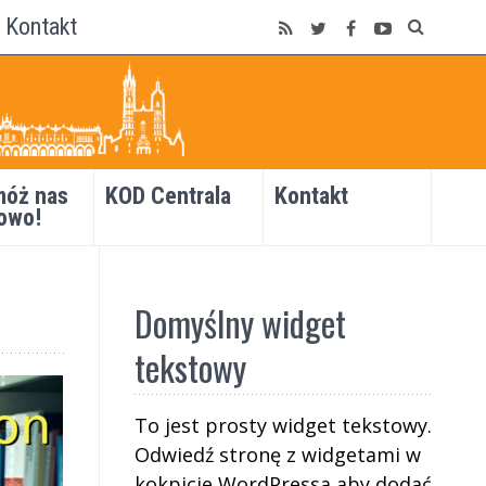
Kontakt
óż nas
KOD Centrala
Kontakt
owo!
Domyślny widget
tekstowy
To jest prosty widget tekstowy.
Odwiedź stronę z widgetami w
kokpicie WordPressa aby dodać