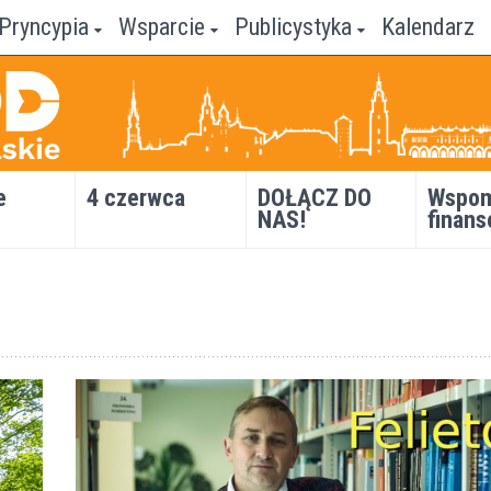
Pryncypia
Wsparcie
Publicystyka
Kalendarz
e
4 czerwca
DOŁĄCZ DO
Wspom
NAS!
finans