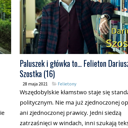
Paluszek i główka to… Felieton Darius
Szostka (16)
28 maja 2021
Felietony
Wszędobylskie kłamstwo staje się stan
politycznym. Nie ma już zjednoczonej op
ie
ani zjednoczonej prawicy. Jedni siedzą
zatrzaśnięci w windach, inni szukają tek