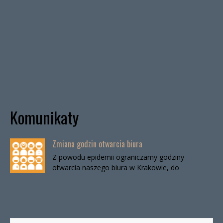
Komunikaty
Zmiana godzin otwarcia biura
Z powodu epidemii ograniczamy godziny
otwarcia naszego biura w Krakowie, do
odwołania. Biuro będzie otwarte:wtorki, godz. 16-
19czwartki, godz. 16-19 W […]