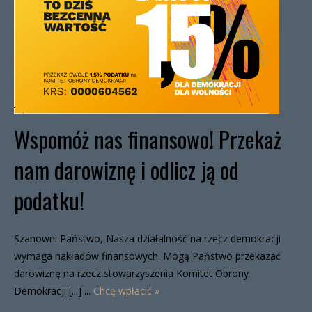
Wspomóż nas finansowo! Przekaż
nam darowiznę i odlicz ją od
podatku!
Szanowni Państwo, Nasza działalność na rzecz demokracji
wymaga nakładów finansowych. Mogą Państwo przekazać
darowiznę na rzecz stowarzyszenia Komitet Obrony
Demokracji [...] ...
Chcę wpłacić »