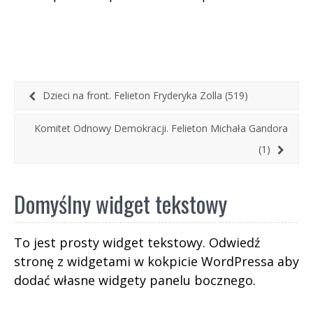
Jarosław Kaczyński w wywiadzie udzielonym
„Rzeczpospolitej” opowiada o strategii swojej
partii na najbliższe miesiące: […]
Dzieci na front. Felieton Fryderyka Zolla (519)
Komitet Odnowy Demokracji. Felieton Michała Gandora
(1)
Domyślny widget tekstowy
To jest prosty widget tekstowy. Odwiedź
stronę z widgetami w kokpicie WordPressa aby
dodać własne widgety panelu bocznego.