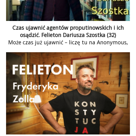
Czas ujawnić agentów proputinowskich i ich
osądzić. Felieton Dariusza Szostka (32)
Może czas już ujawnić – liczę tu na Anonymous,
bo przecież nie na polskie służby – nazwiska
proputinowskich agentów od lat działających w
Polsce, nazwiska osób od lat jątrzących polskie
społeczeństwo fake newsami,
antyszczepionkowców, przeciwników Unii
Europejskiej, wrogów mniejszości itd.