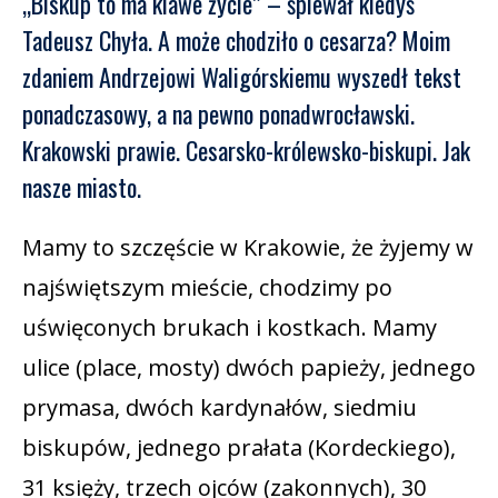
„Biskup to ma klawe życie” – śpiewał kiedyś
Tadeusz Chyła. A może chodziło o cesarza? Moim
zdaniem Andrzejowi Waligórskiemu wyszedł tekst
ponadczasowy, a na pewno ponadwrocławski.
Krakowski prawie. Cesarsko-królewsko-biskupi. Jak
nasze miasto.
Mamy to szczęście w Krakowie, że żyjemy w
najświętszym mieście, chodzimy po
uświęconych brukach i kostkach. Mamy
ulice (place, mosty) dwóch papieży, jednego
prymasa, dwóch kardynałów, siedmiu
biskupów, jednego prałata (Kordeckiego),
31 księży, trzech ojców (zakonnych), 30