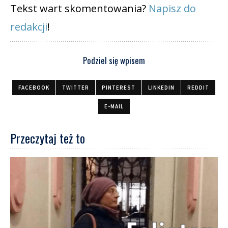
Tekst wart skomentowania?
Napisz do
redakcji
!
Podziel się wpisem
FACEBOOK
TWITTER
PINTEREST
LINKEDIN
REDDIT
E-MAIL
Przeczytaj też to