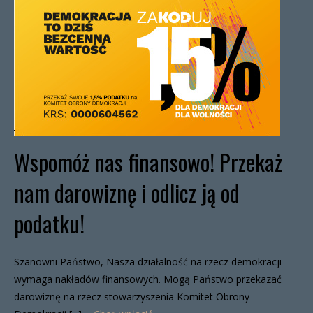
Wspomóż nas finansowo! Przekaż
nam darowiznę i odlicz ją od
podatku!
Szanowni Państwo, Nasza działalność na rzecz demokracji
wymaga nakładów finansowych. Mogą Państwo przekazać
darowiznę na rzecz stowarzyszenia Komitet Obrony