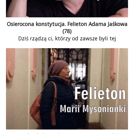
Osierocona konstytucja. Felieton Adama Jaśkowa
(78)
Dziś rządzą ci, którzy od zawsze byli tej
Konstytucji przeciwni. Można powiedzieć, że są
wierni sobie, a nie Konstytucji, prawu czy innym
normatywnym imponderabiliom. Prof.
Falandysz, specjalista od reinterpretacji i
obchodzenia prawa, mógłby obecnie zostać
uznany za wzór prawnego rygoryzmu. Dziś już
nikt nawet nie stara się uzasadniać (bo i pewnie
nie umiałby tego zrobić) kolejnych egzekucji
dokonywanych na Konstytucji.