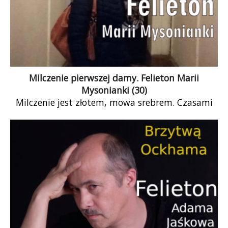
Milczenie pierwszej damy. Felieton Marii
Mysonianki (30)
Milczenie jest złotem, mowa srebrem. Czasami
lepiej się powstrzymać od mówienia, na przykład
po to, by nie powiedzieć czegoś głupiego […]