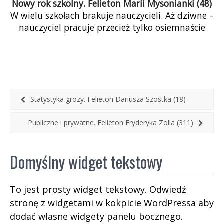
Nowy rok szkolny. Felieton Marii Mysonianki (48)
W wielu szkołach brakuje nauczycieli. Aż dziwne –
nauczyciel pracuje przecież tylko osiemnaście
godzin przy tablicy, korzysta z ferii i
dwumiesięcznych wakacji, dostaje trzynastki, a
tłumu chętnych do tego zawodu jakoś nie ma.
Suweren wie: edukacja dzieciom się należy. A co
należy się nauczycielom?
Statystyka grozy. Felieton Dariusza Szostka (18)
Publiczne i prywatne. Felieton Fryderyka Zolla (311)
Domyślny widget tekstowy
To jest prosty widget tekstowy. Odwiedź
stronę z widgetami w kokpicie WordPressa aby
dodać własne widgety panelu bocznego.