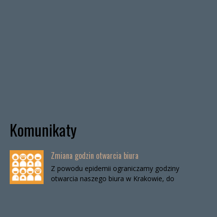
Komunikaty
Zmiana godzin otwarcia biura
Z powodu epidemii ograniczamy godziny
otwarcia naszego biura w Krakowie, do
odwołania. Biuro będzie otwarte:wtorki, godz. 16-
19czwartki, godz. 16-19 W […]