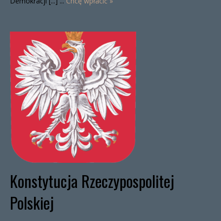
Demokracji [...] ...
Chcę wpłacić »
Konstytucja Rzeczypospolitej
Polskiej