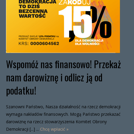
Wspomóż nas finansowo! Przekaż
nam darowiznę i odlicz ją od
podatku!
Szanowni Państwo, Nasza działalność na rzecz demokracji
wymaga nakładów finansowych. Mogą Państwo przekazać
darowiznę na rzecz stowarzyszenia Komitet Obrony
Demokracji [...] ...
Chcę wpłacić »