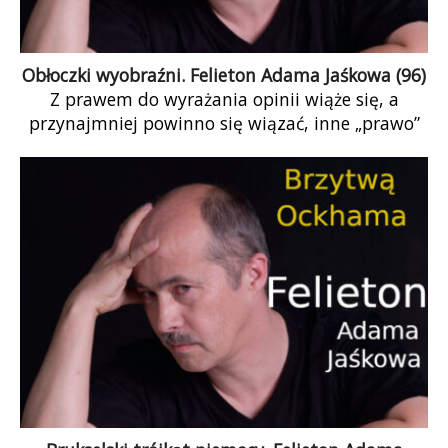
Obłoczki wyobraźni. Felieton Adama Jaśkowa (96)
Z prawem do wyrażania opinii wiąże się, a
przynajmniej powinno się wiązać, inne „prawo”
czy może raczej zobowiązanie – zobowiązanie do
wzięcia odpowiedzialności za swoją opinię. I nie
mam tu na myśli odpowiedzialności karnej, bo
ta dotyczy raczej wyjątkowych przypadków.
Odpowiedzialność za słowo powinna być tym
większa, im wyższy status lub… zasięgi ma
osoba słowa publicznie miotająca. No i wylazł ze
mnie długo skrywany idealista… Wybaczcie.