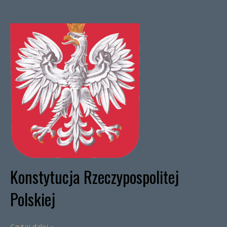
Konstytucja Rzeczypospolitej
Polskiej
Czytaj dalej »