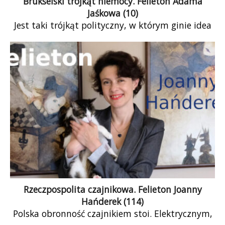
Brukselski trójkąt niemocy. Felieton Adama
Jaśkowa (10)
Jest taki trójkąt polityczny, w którym ginie idea
europejskiej współpracy przyświecająca
inicjatorom integracji gospodarczej i politycznej
na naszym kontynencie. Wierzchołkami […]
Rzeczpospolita czajnikowa. Felieton Joanny
Hańderek (114)
Polska obronność czajnikiem stoi. Elektrycznym,