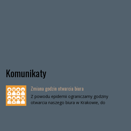
Komunikaty
Zmiana godzin otwarcia biura
Z powodu epidemii ograniczamy godziny
otwarcia naszego biura w Krakowie, do
odwołania. Biuro będzie otwarte:wtorki, godz. 16-
19czwartki, godz. 16-19 W […]