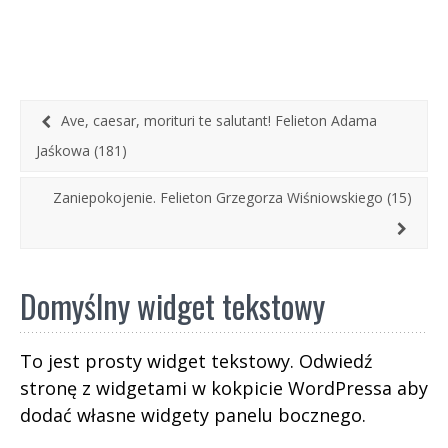
czystym, wydajnym i zabójczo niebezpiecznym.
Spać po nocach możemy więc spokojnie, że nas
tak ugotowano, a nasze państwo rozgotowane
na miękko w rękach najwspanialszego wodza
mknie ku swemu świetlistemu przeznaczeniu. O
czajniku, przyszłości i niedogotowanych
Ave, caesar, morituri te salutant! Felieton Adama
pomysłach za rządów PiS mój felieton.
Jaśkowa (181)
Zaniepokojenie. Felieton Grzegorza Wiśniowskiego (15)
Domyślny widget tekstowy
To jest prosty widget tekstowy. Odwiedź
stronę z widgetami w kokpicie WordPressa aby
dodać własne widgety panelu bocznego.