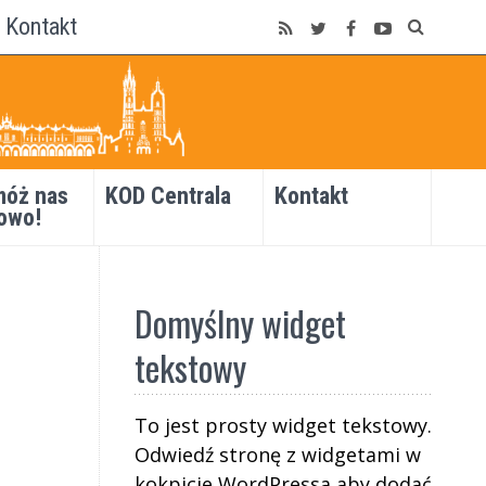
Kontakt
óż nas
KOD Centrala
Kontakt
owo!
Domyślny widget
tekstowy
To jest prosty widget tekstowy.
Odwiedź stronę z widgetami w
kokpicie WordPressa aby dodać