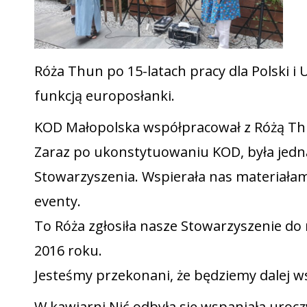
Róża Thun po 15-latach pracy dla Polski i U
funkcją europosłanki.
KOD Małopolska współpracował z Różą Th
Zaraz po ukonstytuowaniu KOD, była jedną
Stowarzyszenia. Wspierała nas materiałam
eventy.
To Róża zgłosiła nasze Stowarzyszenie do
2016 roku.
Jesteśmy przekonani, że będziemy dalej w
W kawiarni Nić odbyła się wspaniała uro