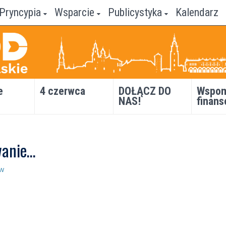
Pryncypia
Wsparcie
Publicystyka
Kalendarz
e
4 czerwca
DOŁĄCZ DO
Wspom
NAS!
finans
wanie…
ów