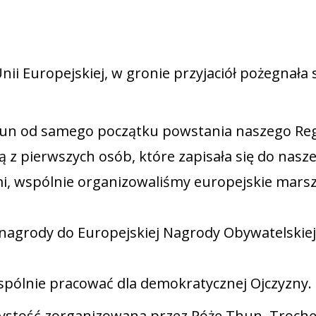
nii Europejskiej, w gronie przyjaciół pożegnała s
un od samego początku powstania naszego Re
 z pierwszych osób, które zapisała się do nasz
i, wspólnie organizowaliśmy europejskie marsz
 nagrody do Europejskiej Nagrody Obywatelskie
spólnie pracować dla demokratycznej Ojczyzny.
czystość zorganizowana przez Różę Thun. Troch