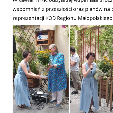
wspomnień z przeszłości oraz planów na p
reprezentacji KOD Regionu Małopolskiego