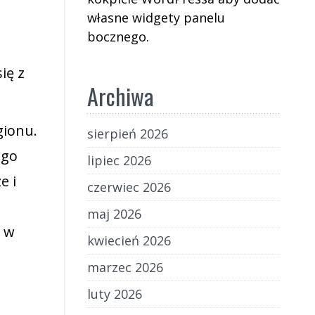
własne widgety panelu
bocznego.
ię z
Archiwa
gionu.
sierpień 2026
ego
lipiec 2026
e i
czerwiec 2026
maj 2026
j w
kwiecień 2026
marzec 2026
luty 2026
ę