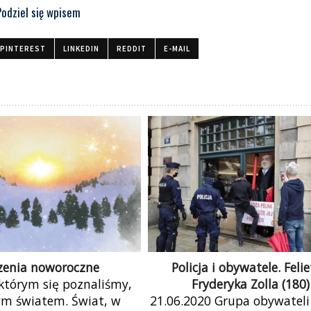
Podziel się wpisem
PINTEREST
LINKEDIN
REDDIT
E-MAIL
zenia noworoczne
Policja i obywatele. Feli
którym się poznaliśmy,
Fryderyka Zolla (180)
ym światem. Świat, w
21.06.2020 Grupa obywateli