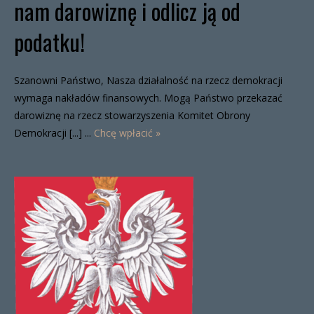
nam darowiznę i odlicz ją od
podatku!
Szanowni Państwo, Nasza działalność na rzecz demokracji
wymaga nakładów finansowych. Mogą Państwo przekazać
darowiznę na rzecz stowarzyszenia Komitet Obrony
Demokracji [...] ...
Chcę wpłacić »