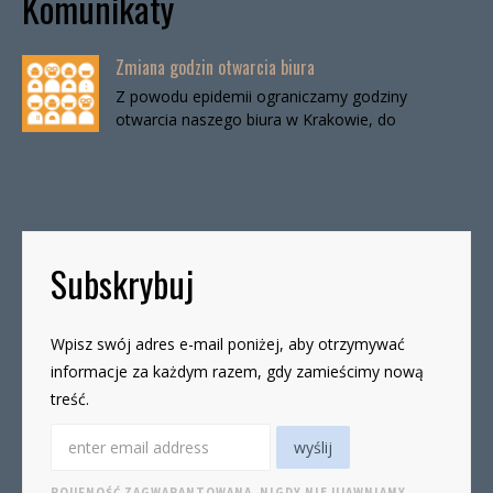
Komunikaty
Zmiana godzin otwarcia biura
Z powodu epidemii ograniczamy godziny
otwarcia naszego biura w Krakowie, do
odwołania. Biuro będzie otwarte:wtorki, godz. 16-
19czwartki, godz. 16-19 W […]
Subskrybuj
Wpisz swój adres e-mail poniżej, aby otrzymywać
informacje za każdym razem, gdy zamieścimy nową
treść.
POUFNOŚĆ ZAGWARANTOWANA. NIGDY NIE UJAWNIAMY