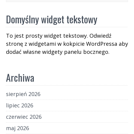
osobom o rozmaitych zapatrywaniach,
orientacjach, identyfikacjach, stosunku do religii
Domyślny widget tekstowy
i Kościoła odnaleźć się w demokratycznym,
praworządnym i europejskim państwie.
To jest prosty widget tekstowy. Odwiedź
stronę z widgetami w kokpicie WordPressa aby
dodać własne widgety panelu bocznego.
Archiwa
sierpień 2026
lipiec 2026
czerwiec 2026
maj 2026