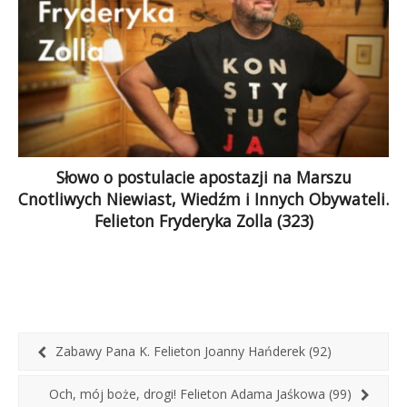
Słowo o postulacie apostazji na Marszu
Cnotliwych Niewiast, Wiedźm i Innych Obywateli.
Felieton Fryderyka Zolla (323)
Marsz zjednoczył ludzi o różnych poglądach.
W otwartym społeczeństwie trzeba próbować
wychodzić poza własny krąg, aby zrozumieć
innych. Takie założenie wymaga spojrzenia
z perspektywy drugiego człowieka, również tego,
którego przekonań, wiary czy identyfikacji nie
Zabawy Pana K. Felieton Joanny Hańderek (92)
podzielamy. Staram się to robić w KOD. W KOD
szukamy wspólnego mianownika, który pozwoli
Och, mój boże, drogi! Felieton Adama Jaśkowa (99)