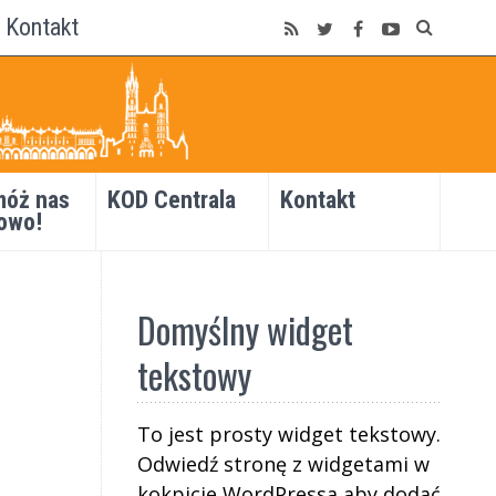
Kontakt
óż nas
KOD Centrala
Kontakt
owo!
Domyślny widget
tekstowy
To jest prosty widget tekstowy.
Odwiedź stronę z widgetami w
kokpicie WordPressa aby dodać