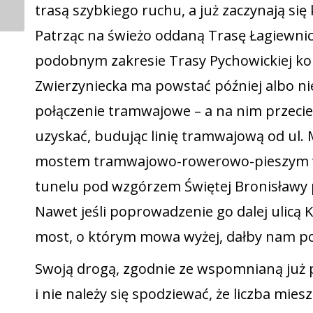
trasą szybkiego ruchu, a już zaczynają się 
Patrząc na świeżo oddaną Trasę Łagiewni
podobnym zakresie Trasy Pychowickiej komp
Zwierzyniecka ma powstać później albo ni
połączenie tramwajowe – a na nim przeci
uzyskać, budując linię tramwajową od ul. M
mostem tramwajowo-rowerowo-pieszym w o
tunelu pod wzgórzem Świętej Bronisławy p
Nawet jeśli poprowadzenie go dalej ulicą 
most, o którym mowa wyżej, dałby nam po
Swoją drogą, zgodnie ze wspomnianą już 
i nie należy się spodziewać, że liczba mi