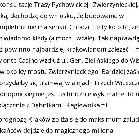
konsultacje Trasy Pychowickiej i Zwierzynieckiej.
cką, dochodzę do wniosku, że budowanie w
letnie nie ma sensu. Chodzi nie tylko o to, że
e wiadomo kiedy (a może i wcale). Tak naprawd
eż powinno najbardziej krakowianom zależeć –
onte Casino wzdłuż ul. Gen. Zielińskiego do Wis
kolicy mostu Zwierzynieckiego. Bardziej zaś 
rzydałby się tramwaj w alejach Trzech Wieszcz
Konopnickiej nie jest technicznie wykonalne, to
łączenie z Dębnikami i Łagiewnikami.
prognozą Kraków zbliża się do maksimum zalud
eszkańców dojdzie do magicznego miliona.