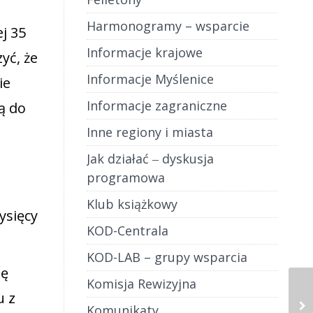
Harmonogramy – wsparcie
j 35
Informacje krajowe
yć, że
Informacje Myślenice
ie
Informacje zagraniczne
ą do
Inne regiony i miasta
Jak działać ‒ dyskusja
programowa
Klub książkowy
ysięcy
KOD-Centrala
KOD-LAB – grupy wsparcia
sę
Komisja Rewizyjna
u z
Komunikaty