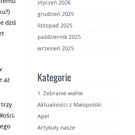
o temu
styczeń 2026
ku?)
grudzień 2025
e dziś
listopad 2025
et
październik 2025
wrzesień 2025
w
Kategorie
e aż
1. Zebranie walne
 trzy
Aktualności z Małopolski
łości.
Apel
nego
Artykuły nasze