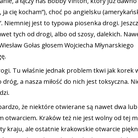
anie, a łączy nas Bobby Vinton, który już dawn
, ja cię kocham”), choć po angielsku (amerykańs
e”. Niemniej jest to typowa piosenka drogi. Jeszcz
wet tych od drogi, albo od szosy, dalekich. Naw
a Wiesław Gołas głosem Wojciecha Młynarskiego
gę.
rogi. Tu właśnie jednak problem tkwi jak korek 
dróg, a nasza miłość do nich jest toksyczna. Ni
dzi.
bardzo, że niektóre otwierane są nawet dwa lub
m otwarciem. Kraków też nie jest wolny od tej mi
ty kraju, ale ostatnie krakowskie otwarcie pięk