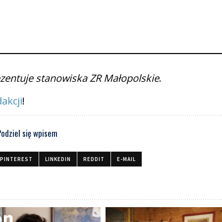
rezentuje stanowiska ZR Małopolskie
.
akcji
!
Podziel się wpisem
PINTEREST
LINKEDIN
REDDIT
E-MAIL