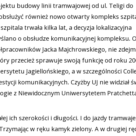
ojektu budowy linii tramwajowej od ul. Teligi do
cej obsłużyć również nowo otwarty kompleks szpit
pitala trwała kilka lat, a decyzja lokalizacyjna
myślano o obsłudze komunikacyjnej kompleksu. 
łpracowników Jacka Majchrowskiego, nie zdejm
óry przecież sprawuje swoją funkcję od roku 20
ersytetu Jagiellońskiego, a w szczególności Col
tycji komunikacyjnych. Czyżby UJ nie widział ś
logie z Niewidocznym Uniwersytetem Pratchett
j ich szerokości i długości. I do jazdy tramwaj
Trzymając w ręku kamyk zielony. A w drugiej rę