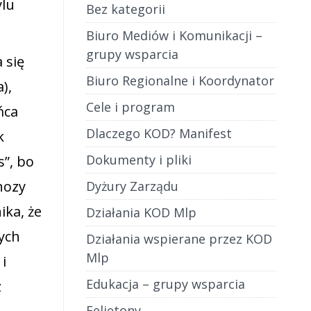
ylu
Bez kategorii
Biuro Mediów i Komunikacji –
grupy wsparcia
 się
Biuro Regionalne i Koordynator
),
Cele i program
ńca
Dlaczego KOD? Manifest
k
Dokumenty i pliki
s”, bo
nozy
Dyżury Zarządu
ika, że
Działania KOD Mlp
nych
Działania wspierane przez KOD
Mlp
i
Edukacja – grupy wsparcia
z
Felietony