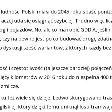
ludności Polski miała do 2045 roku spaść poniże
aczej uda się osiągnąć szybciej. Trudno więc licz
g i pojazdów. No, ale co ma robić GDDiA, jeśli n
, czy na pewno jest po co budować drogę zdatn
do dyskusji sześć wariantów, z których każdy bez
ć i częstotliwość (ta jeszcze bardziej) połączeń
ięcy kilometrów w 2016 roku do niespełna 400 t
 zmilczę.
 też wiele się dzieje. Ledwo skorygowano tra
ilskiej, który dzięki temu uniknął losu tramwaj