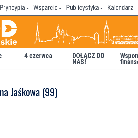
Pryncypia
Wsparcie
Publicystyka
Kalendarz
e
4 czerwca
DOŁĄCZ DO
Wspom
NAS!
finans
ama Jaśkowa (99)