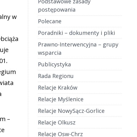
Podstawowe zasady
postępowania
alny w
Polecane
Poradniki – dokumenty i pliki
Obciąża
Prawno-Interwencyjna – grupy
uje
wsparcia
01.
Publicystyka
legium
Rada Regionu
wiata
Relacje Kraków
a
Relacje Myślenice
Relacje NowySącz-Gorlice
em –
Relacje Olkusz
ce
Relacje Osw-Chrz