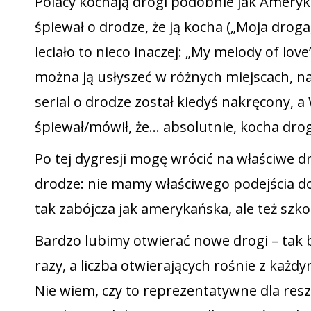
Polacy kochają drogi podobnie jak Ameryk
śpiewał o drodze, że ją kocha („Moja droga
leciało to nieco inaczej: „My melody of lov
można ją usłyszeć w różnych miejscach, na
serial o drodze został kiedyś nakręcony, 
śpiewał/mówił, że… absolutnie, kocha dro
Po tej dygresji mogę wrócić na właściwe d
drodze: nie mamy właściwego podejścia do 
tak zabójcza jak amerykańska, ale też szko
Bardzo lubimy otwierać nowe drogi – tak 
razy, a liczba otwierających rośnie z każdy
Nie wiem, czy to reprezentatywne dla resz