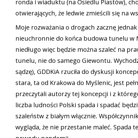
ronda i wiaduktu (na Osiedlu Piastów), c
otwierających, że ledwie zmieścili się na w
Moje rozważania o drogach zacznę jednak od
nieuchronnie do końca budowa tunelu w Nap
niedługo więc będzie można szaleć na praw
tunelu, nie do samego Giewontu. Wychodz
sądzę), GDDKiA rzuciła do dyskusji koncep
stara, ta od Krakowa do Myślenic, jest p
przeczytali autorzy tej koncepcji i z któr
liczba ludności Polski spada i spadać będ
szaleństw z białym włącznie. Współczynnik
wygląda, że nie przestanie maleć. Spada 