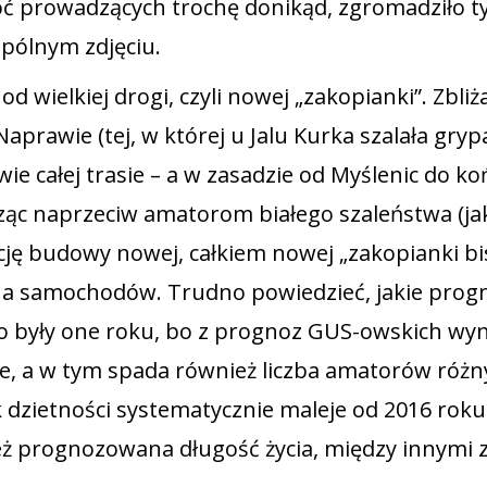
hoć prowadzących trochę donikąd, zgromadziło t
spólnym zdjęciu.
 wielkiej drogi, czyli nowej „zakopianki”. Zbliża
rawie (tej, w której u Jalu Kurka szalała grypa
ie całej trasie – a w zasadzie od Myślenic do ko
ąc naprzeciw amatorom białego szaleństwa (ja
cję budowy nowej, całkiem nowej „zakopianki bi
ełna samochodów. Trudno powiedzieć, jakie prog
ego były one roku, bo z prognoz GUS-owskich wyn
zie, a w tym spada również liczba amatorów róż
 dzietności systematycznie maleje od 2016 roku 
też prognozowana długość życia, między innymi 