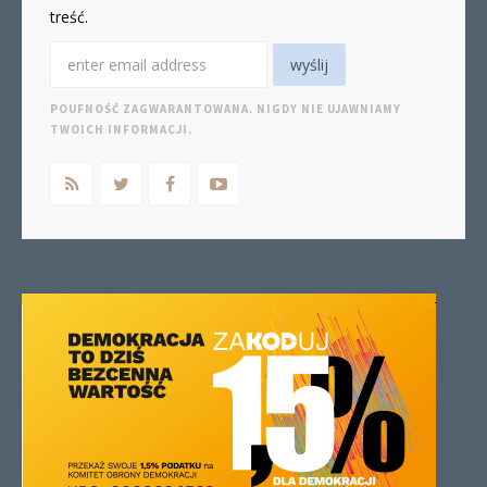
treść.
POUFNOŚĆ ZAGWARANTOWANA. NIGDY NIE UJAWNIAMY
TWOICH INFORMACJI.