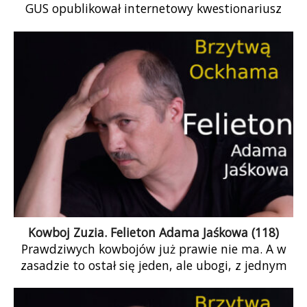
GUS opublikował internetowy kwestionariusz
Narodowego Spisu Powszechnego Ludności i
Mieszkań 2021. Już przy wstępnej lekturze
nasuwają się wątpliwości.
Kowboj Zuzia. Felieton Adama Jaśkowa (118)
Prawdziwych kowbojów już prawie nie ma. A w
zasadzie to ostał się jeden, ale ubogi, z jednym
tylko pistoletem za pasem, bez kabury
(poprawka: w kaburze). I nawet gdyby ktoś