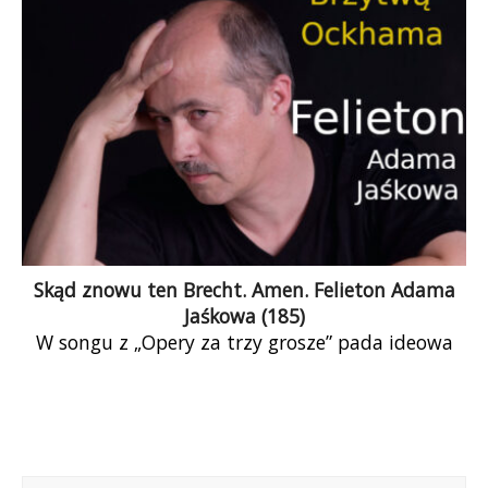
zażądał czegoś od inteligencji, nie byłoby komu
opuścić lokalu.
Skąd znowu ten Brecht. Amen. Felieton Adama
Jaśkowa (185)
W songu z „Opery za trzy grosze” pada ideowa
deklaracja Brechta: najpierw chleb, potem
moralność. Brecht uważał, że moralni powinni
być przede wszystkim ci, których stać nie tylko
na chleb, ale i na ciastka; tyle że oni nie zawsze
moralni chcą być.