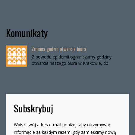
Komunikaty
Zmiana godzin otwarcia biura
Z powodu epidemii ograniczamy godziny
otwarcia naszego biura w Krakowie, do
odwołania. Biuro będzie otwarte:wtorki, godz. 16-
19czwartki, godz. 16-19 W […]
Subskrybuj
Wpisz swój adres e-mail poniżej, aby otrzymywać
informacje za każdym razem, gdy zamieścimy nową