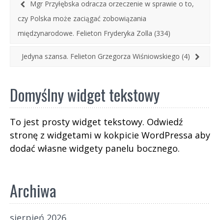
zachodniego lewactwa. Nowy dzień nam nastał,
Mgr Przyłębska odracza orzeczenie w sprawie o to,
dzień prawych i sprawiedliwych, gdy
czy Polska może zaciągać zobowiązania
mężczyznom przypada – jak się im to należy –
międzynarodowe. Felieton Fryderyka Zolla (334)
rozsądzanie skarg niewieścich. Komisja obrony
Jarosława Kaczyńskiego ukazała nam nowy
Jedyna szansa. Felieton Grzegorza Wiśniowskiego (4)
program PiS-u: cela+ dla szkodliwych kobiet.
Domyślny widget tekstowy
To jest prosty widget tekstowy. Odwiedź
stronę z widgetami w kokpicie WordPressa aby
dodać własne widgety panelu bocznego.
Archiwa
sierpień 2026