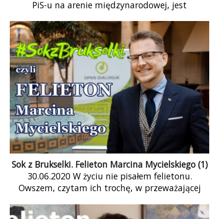
PiS-u na arenie międzynarodowej, jest
organizowana wyłącznie na użytek wewnętrzny,
dla odbiorców wiadomości i telewizji publiczno-
narodowej. Nie da się tego porównać z polityką
zagraniczną PRL-u, która w tamtym czasie była
nad wyraz skuteczna i budowała pozycję
międzynarodową Polski znacznie powyżej jej
pozycji gospodarczej czy politycznej.
Sok z Brukselki. Felieton Marcina Mycielskiego (1)
30.06.2020 W życiu nie pisałem felietonu.
Owszem, czytam ich trochę, w przeważającej
liczbie w wykonaniu prof. Fryderyka Zolla. Nie
spodziewałem […]