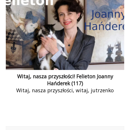
Witaj, nasza przyszłości! Felieton Joanny
Hańderek (117)
Witaj, nasza przyszłości, witaj, jutrzenko
poranna. Już nas opromienił Marek Suski, już nas
mądrością uraczył Bartosz Kownacki. Przyszłość
jawi się w pięknych barwach. Jeszcze trochę, a
aktywistki, feministki i inni genderyści będą na
oddziałach psychiatrycznych leczeni ze zgniłego