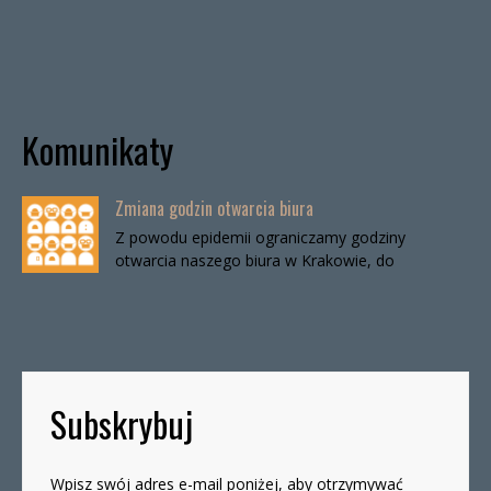
Komunikaty
Zmiana godzin otwarcia biura
Z powodu epidemii ograniczamy godziny
otwarcia naszego biura w Krakowie, do
odwołania. Biuro będzie otwarte:wtorki, godz. 16-
19czwartki, godz. 16-19 W […]
Subskrybuj
Wpisz swój adres e-mail poniżej, aby otrzymywać