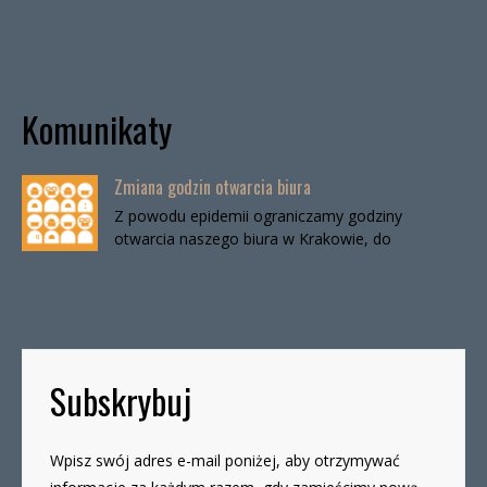
Komunikaty
Zmiana godzin otwarcia biura
Z powodu epidemii ograniczamy godziny
otwarcia naszego biura w Krakowie, do
odwołania. Biuro będzie otwarte:wtorki, godz. 16-
19czwartki, godz. 16-19 W […]
Subskrybuj
Wpisz swój adres e-mail poniżej, aby otrzymywać