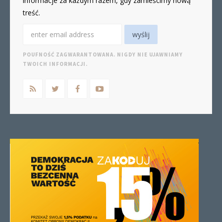
informacje za każdym razem, gdy zamieścimy nową
treść.
POUFNOŚĆ ZAGWARANTOWANA. NIGDY NIE UJAWNIAMY
TWOICH INFORMACJI.