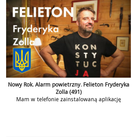
próbuje niszczyć, ale akurat ten bastion nie jest
łatwy do zdobycia. W moim felietonie piszę o sile
sztuki.
Nowy Rok. Alarm powietrzny. Felieton Fryderyka
Zolla (491)
Mam w telefonie zainstalowaną aplikację
informującą o alarmach powietrznych w
Ukrainie. Jest nastawiona na Lwów i Tarnopol.
Kilka razy dziennie pojawia się wiadomość o
„powietrznej trwodze” (tak brzmi dosłowne
tłumaczenie z języka ukraińskiego), a potem o