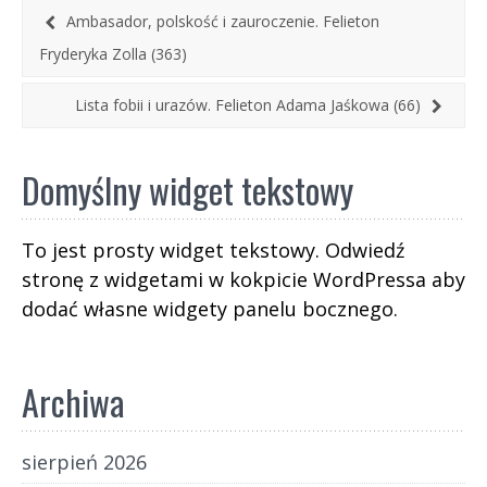
odwołaniu „trwogi”. Ludzie się do trwóg
Ambasador, polskość i zauroczenie. Felieton
przyzwyczajają, ale metaliczny turkot irańskich
Fryderyka Zolla (363)
dronów słychać w powietrzu coraz częściej, coraz
częściej też niebo przecinają złowrogie cygara
Lista fobii i urazów. Felieton Adama Jaśkowa (66)
rakiet.
Domyślny widget tekstowy
To jest prosty widget tekstowy. Odwiedź
stronę z widgetami w kokpicie WordPressa aby
dodać własne widgety panelu bocznego.
Archiwa
sierpień 2026