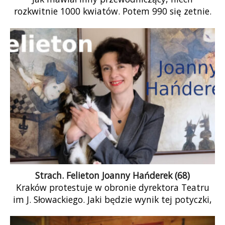
rozkwitnie 1000 kwiatów. Potem 990 się zetnie.
Czy wszystkie sto obietnic zostanie spełnione?
Uważni czytelnicy – zwłaszcza ci, którzy odrobinę
się orientują w sprawach państwa i polityki –
żywić będą nadzieję, że jednak nie. Tyle że nie
każdy może oczekiwać tego samego fiaska.
Strach. Felieton Joanny Hańderek (68)
Kraków protestuje w obronie dyrektora Teatru
im J. Słowackiego. Jaki będzie wynik tej potyczki,
nie wiem, wróżyć nie będę, historia jednak uczy,
że artystów nie da się uciszyć. Jak zawsze, PiS