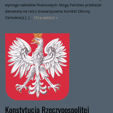
wymaga nakładów finansowych. Mogą Państwo przekazać
darowiznę na rzecz stowarzyszenia Komitet Obrony
Demokracji [...] ...
Chcę wpłacić »
Konstytucja Rzeczypospolitej