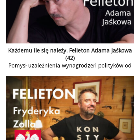
Każdemu ile się należy. Felieton Adama Jaśkowa
(42)
Pomysł uzależnienia wynagrodzeń polityków od
płacy minimalnej nawet mi się podoba, nie tylko
dlatego że byłem członkiem założycielem Razem
(niech mi wybaczą ci, którzy uważają to za
grzech). Taki przelicznik ujawnia faktyczną
hierarchię władzy i majątku.