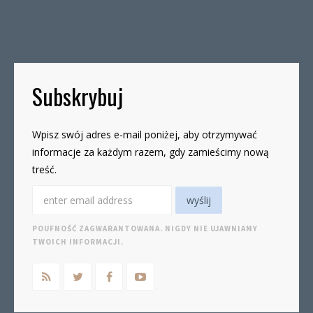
odwołania. Biuro będzie otwarte:wtorki, godz. 16-
19czwartki, godz. 16-19 W […]
Subskrybuj
Wpisz swój adres e-mail poniżej, aby otrzymywać
informacje za każdym razem, gdy zamieścimy nową
treść.
POUFNOŚĆ ZAGWARANTOWANA. NIGDY NIE UJAWNIAMY
TWOICH INFORMACJI.