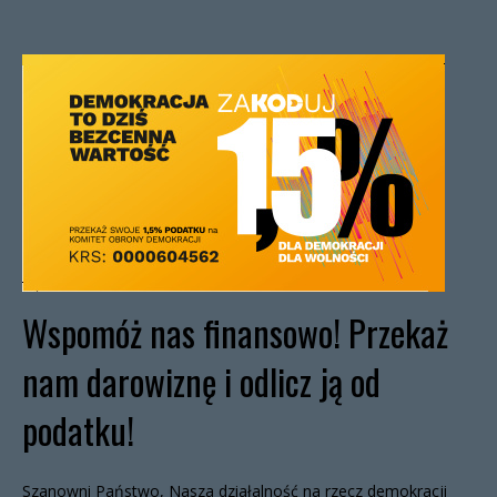
Wspomóż nas finansowo! Przekaż
nam darowiznę i odlicz ją od
podatku!
Szanowni Państwo, Nasza działalność na rzecz demokracji