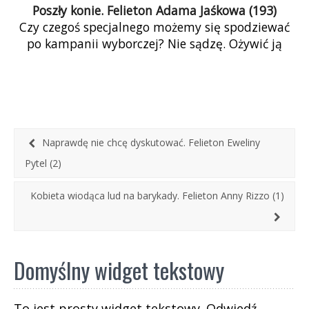
Poszły konie. Felieton Adama Jaśkowa (193)
Czy czegoś specjalnego możemy się spodziewać
po kampanii wyborczej? Nie sądzę. Ożywić ją
mogą jedynie skrzydłowi kandydaci, prawo- i
lewo-. Czy to zrobią, czy postawią interesujące
pytania – zobaczymy. Dotąd ani koalicja, ani
opozycja nie zajmują się najbardziej istotnymi
problemami.
Naprawdę nie chcę dyskutować. Felieton Eweliny
Pytel (2)
Kobieta wiodąca lud na barykady. Felieton Anny Rizzo (1)
Domyślny widget tekstowy
To jest prosty widget tekstowy. Odwiedź