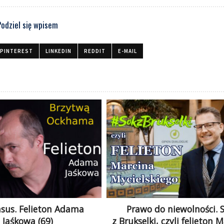
Podziel się wpisem
PINTEREST
LINKEDIN
REDDIT
E-MAIL
sus. Felieton Adama
Prawo do niewolności. 
Jaśkowa (69)
z Brukselki, czyli felieton 