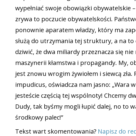
wypełniać swoje obowiązki obywatelskie –
zrywa to poczucie obywatelskości. Państw
ponownie aparatem władzy, który ma zap
służą do utrzymania tej struktury, a na t
dziwić, że dwa miliardy przeznacza się ni
maszynerii kłamstwa i propagandy. My, ob
jest znowu wrogim żywiołem i siewcą zła. 
impudicus, oświadcza nam jasno: „Wara w
jesteście częścią tej wspólnoty! Chcemy 
Dudy, tak byśmy mogli łupić dalej, no to
środkowy palec!”
Tekst wart skomentowania?
Napisz do red