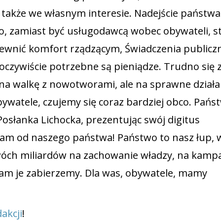
 także we własnym interesie. Nadejście państwa
o, zamiast być usługodawcą wobec obywateli, st
ewnić komfort rządzącym, Świadczenia publicz
o oczywiście potrzebne są pieniądze. Trudno się
e na walkę z nowotworami, ale na sprawne działa
ywatele, czujemy się coraz bardziej obco. Pańs
Posłanka Lichocka, prezentując swój digitus
am od naszego państwa! Państwo to nasz łup, 
dwóch miliardów na zachowanie władzy, na kamp
 wam je zabierzemy. Dla was, obywatele, mamy
akcji
!