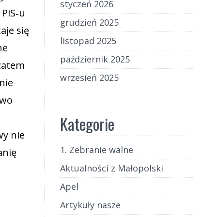
styczeń 2026
 PiS‑u
grudzień 2025
aje się
listopad 2025
ne
październik 2025
 zatem
wrzesień 2025
nie
two
Kategorie
wy nie
1. Zebranie walne
anię
Aktualności z Małopolski
Apel
Artykuły nasze