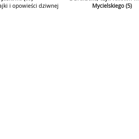
ajki i opowieści dziwnej
Mycielskiego (5)
owarzyszą człowiekowi,
Podczas gdy komentatorzy 
czył się mówić. Ile mają
jak najtrafniej przewidz
go z rzeczywistością,
szczegóły nowego składu r
ej wiedzą wędkarze. W
względnie jego rozpadu –
gdy o rzeczywistości i
w kierunku odwrotnym. Dl
wiedzieliśmy niewiele,
 opowieści nie miały
 znaczenia, a oszustwa
ielicznych. Dziś jesteśmy
ioską, której mieszkańcy
ają wiedzy od fikcji, tym
 fikcja wygląda ciekawiej.