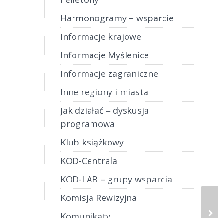
Harmonogramy – wsparcie
próbują
ieć
Informacje krajowe
ządu –
Informacje Myślenice
 pójdę
a […]
Informacje zagraniczne
Inne regiony i miasta
Jak działać ‒ dyskusja
programowa
Klub książkowy
KOD-Centrala
KOD-LAB – grupy wsparcia
Komisja Rewizyjna
Komunikaty