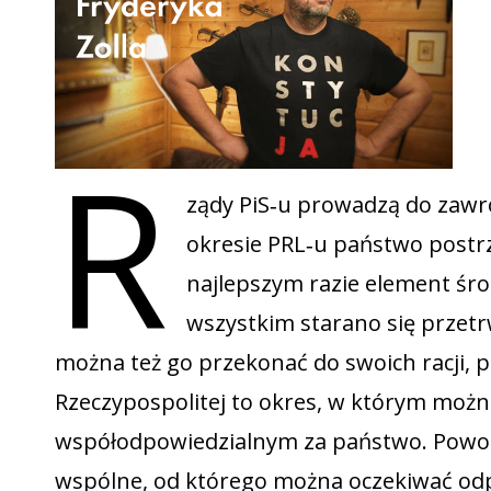
R
ządy PiS‑u prowadzą do zawr
okresie PRL‑u państwo postr
najlepszym razie element środ
wszystkim starano się przetr
można też go przekonać do swoich racji, po
Rzeczypospolitej to okres, w którym możn
współodpowiedzialnym za państwo. Powoli,
wspólne, od którego można oczekiwać odp