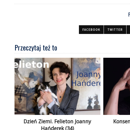
FACEBOOK
TWITTER
Przeczytaj też to
Dzień Ziemi. Felieton Joanny
Konsen
Hańderek (34)