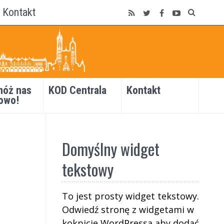
Kontakt
óż nas
KOD Centrala
Kontakt
owo!
Domyślny widget
tekstowy
To jest prosty widget tekstowy.
Odwiedź stronę z widgetami w
kokpicie WordPressa aby dodać