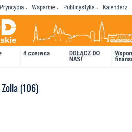
Pryncypia
Wsparcie
Publicystyka
Kalendarz
e
4 czerwca
DOŁĄCZ DO
Wspom
NAS!
finans
 Zolla (106)