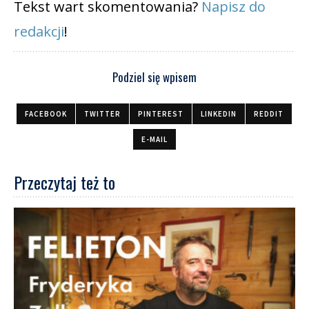
Tekst wart skomentowania?
Napisz do
redakcji
!
Podziel się wpisem
FACEBOOK
TWITTER
PINTEREST
LINKEDIN
REDDIT
E-MAIL
Przeczytaj też to