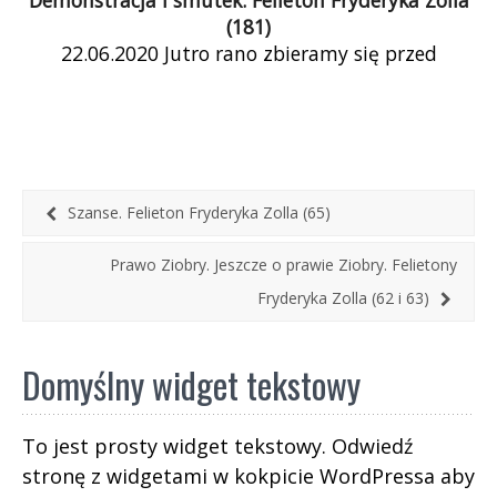
(181)
22.06.2020 Jutro rano zbieramy się przed
komisariatem, by zaprotestować przeciwko
działaniom policji. Policja dała się wciągnąć w
wypełnianie politycznych zamówień […]
Szanse. Felieton Fryderyka Zolla (65)
Prawo Ziobry. Jeszcze o prawie Ziobry. Felietony
Fryderyka Zolla (62 i 63)
Domyślny widget tekstowy
To jest prosty widget tekstowy. Odwiedź
stronę z widgetami w kokpicie WordPressa aby