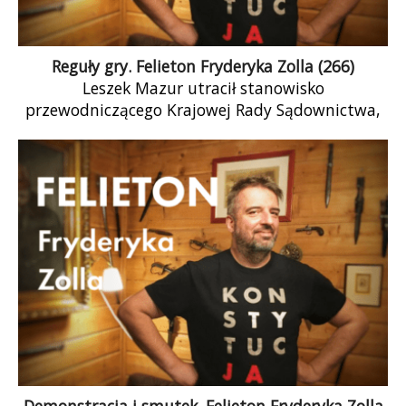
Reguły gry. Felieton Fryderyka Zolla (266)
Leszek Mazur utracił stanowisko
przewodniczącego Krajowej Rady Sądownictwa,
bo nie zrozumiał reguł gry. Należy do tej grupy,
która by co […]
Demonstracja i smutek. Felieton Fryderyka Zolla