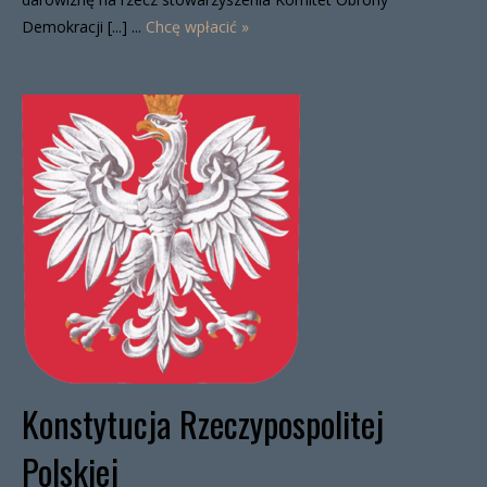
Demokracji [...] ...
Chcę wpłacić »
Konstytucja Rzeczypospolitej
Polskiej