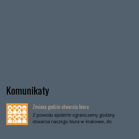
Komunikaty
Zmiana godzin otwarcia biura
Z powodu epidemii ograniczamy godziny
otwarcia naszego biura w Krakowie, do
odwołania. Biuro będzie otwarte:wtorki, godz. 16-
19czwartki, godz. 16-19 W […]