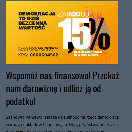
Wspomóż nas finansowo! Przekaż
nam darowiznę i odlicz ją od
podatku!
Szanowni Państwo, Nasza działalność na rzecz demokracji
wymaga nakładów finansowych. Mogą Państwo przekazać
darowiznę na rzecz stowarzyszenia Komitet Obrony