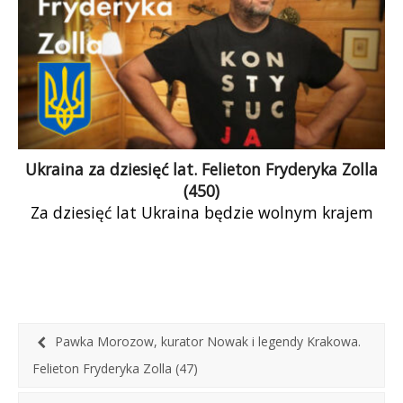
tylko u polityków, ale u nich najbardziej.
Ukraina za dziesięć lat. Felieton Fryderyka Zolla
(450)
Za dziesięć lat Ukraina będzie wolnym krajem
europejskim, członkiem NATO i Unii Europejskiej,
w której będzie odgrywała istotną rolę.
Pawka Morozow, kurator Nowak i legendy Krakowa.
Felieton Fryderyka Zolla (47)