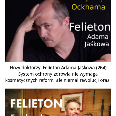
Hoży doktorzy. Felieton Adama Jaśkowa (264)
System ochrony zdrowia nie wymaga
kosmetycznych reform, ale niemal rewolucji oraz,
oczywiście, dodatkowych pieniędzy. A to
prowadzi nas do konstatacji, że co najmniej
reformy, jeśli nie podobnej rewolucji, wymaga
system podatkowy. A przede wszystkim
potrzebujemy poczucia odpowiedzialności — nie