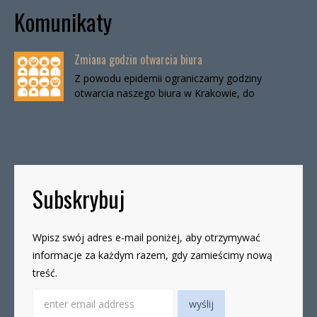
Komunikaty
Zmiana godzin otwarcia biura
Z powodu epidemii ograniczamy godziny
otwarcia naszego biura w Krakowie, do
odwołania. Biuro będzie otwarte:wtorki, godz. 16-
19czwartki, godz. 16-19 W […]
Subskrybuj
Wpisz swój adres e-mail poniżej, aby otrzymywać
informacje za każdym razem, gdy zamieścimy nową
treść.