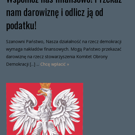
nam darowiznę i odlicz ją od
podatku!
Szanowni Państwo, Nasza działalność na rzecz demokracji
wymaga nakładów finansowych. Mogą Państwo przekazać
darowiznę na rzecz stowarzyszenia Komitet Obrony
Demokracji [...] ...
Chcę wpłacić »