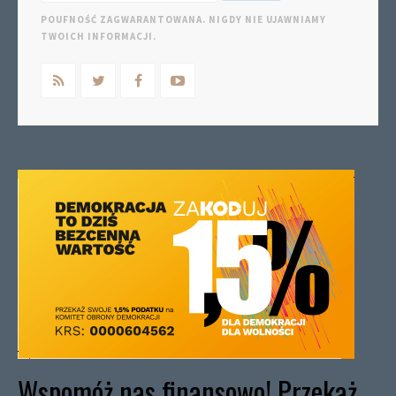
POUFNOŚĆ ZAGWARANTOWANA. NIGDY NIE UJAWNIAMY
TWOICH INFORMACJI.
Wspomóż nas finansowo! Przekaż