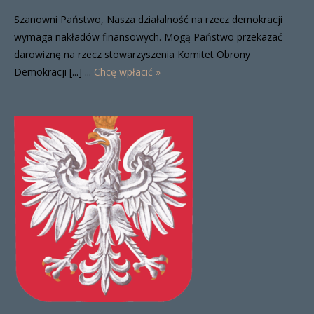
Szanowni Państwo, Nasza działalność na rzecz demokracji
wymaga nakładów finansowych. Mogą Państwo przekazać
darowiznę na rzecz stowarzyszenia Komitet Obrony
Demokracji [...] ...
Chcę wpłacić »