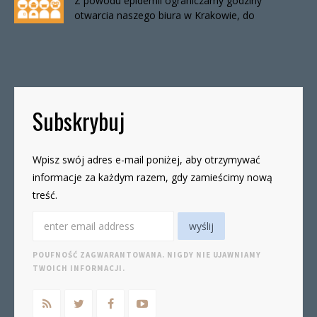
Z powodu epidemii ograniczamy godziny
otwarcia naszego biura w Krakowie, do
odwołania. Biuro będzie otwarte:wtorki, godz. 16-
19czwartki, godz. 16-19 W […]
Subskrybuj
Wpisz swój adres e-mail poniżej, aby otrzymywać
informacje za każdym razem, gdy zamieścimy nową
treść.
POUFNOŚĆ ZAGWARANTOWANA. NIGDY NIE UJAWNIAMY
TWOICH INFORMACJI.