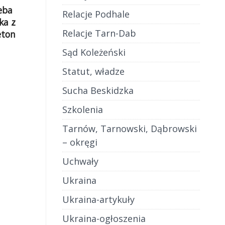
eba
Relacje Podhale
ka z
Relacje Tarn-Dab
eton
)
Sąd Koleżeński
tylko
Unią
Statut, władze
zny
Sucha Beskidzka
minimum
j tego,
Szkolenia
ało.
Tarnów, Tarnowski, Dąbrowski
nika
– okręgi
.
Uchwały
Ukraina
Ukraina-artykuły
Ukraina-ogłoszenia