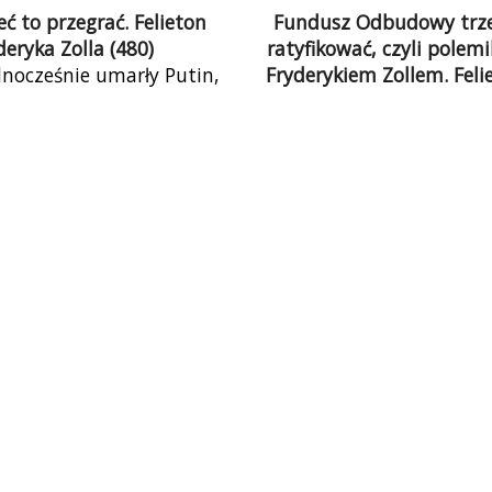
 to przegrać. Felieton
Fundusz Odbudowy trz
deryka Zolla (480)
ratyfikować, czyli polemi
ednocześnie umarły Putin,
Fryderykiem Zollem. Feli
 Schrödingera, osiągnął
Wiktora Antolaka (13
Ukraina zniknęła z naszej
Fundusz Odbudowy to nie 
ci. Popularni blogerzy
pieniądze. To łącznik z 
ęcej o Gazie, wojna w
Europejską i ekonomic
już spowszedniała. Mniej
bezpiecznik dla jakiegoś 
 Ukraińców na polskich
praworządności – czy racze
 bo pojechali dalej na
co z praworządności zost
Wybory przesłoniły nam
Usunięcia tego bezpiecz
iepewność, czy przegrana
ryzykować nie można
 władza nie posunie się
czu, zmusza nas do
nia się samymi sobą.