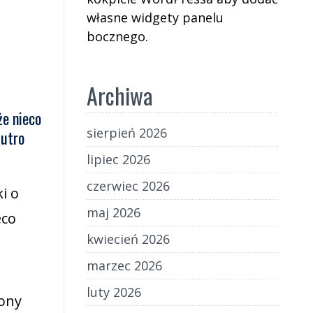
własne widgety panelu
bocznego.
Archiwa
że nieco
sierpień 2026
jutro
lipiec 2026
czerwiec 2026
i o
maj 2026
eco
kwiecień 2026
marzec 2026
luty 2026
iony