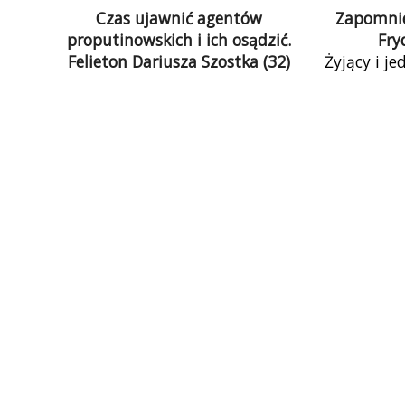
Czas ujawnić agentów
Zapomnieć
proputinowskich i ich osądzić.
Fry
Felieton Dariusza Szostka (32)
Żyjący i j
Może czas już ujawnić – liczę tu na
niczym kot
Anonymous, bo przecież nie na
swój cel: 
polskie służby – nazwiska
świadomoś
proputinowskich agentów od lat
mówią wi
działających w Polsce, nazwiska
Ukrainie 
osób od lat jątrzących polskie
też widać
społeczeństwo fake newsami,
ulicach,
antyszczepionkowców,
Zachód. 
przeciwników Unii Europejskiej,
świat, a n
wrogów mniejszości itd.
PiS-owska
do pu
zajmowa