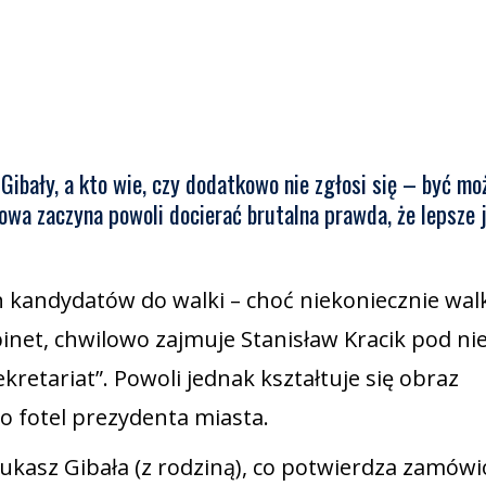
Gibały, a kto wie, czy dodatkowo nie zgłosi się – być mo
wa zaczyna powoli docierać brutalna prawda, że lepsze 
ch kandydatów do walki – choć niekoniecznie walk
binet, chwilowo zajmuje Stanisław Kracik pod ni
etariat”. Powoli jednak kształtuje się obraz
o fotel prezydenta miasta.
ukasz Gibała (z rodziną), co potwierdza zamów