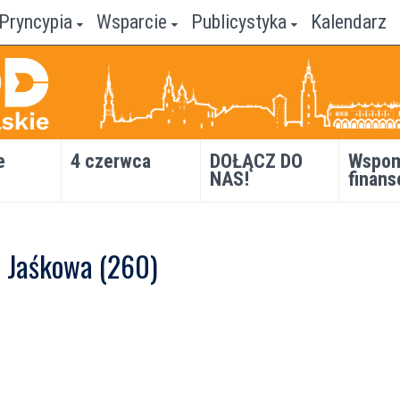
Pryncypia
Wsparcie
Publicystyka
Kalendarz
e
4 czerwca
DOŁĄCZ DO
Wspom
NAS!
finans
a Jaśkowa (260)