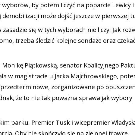
 wyborów, by potem liczyć na poparcie Lewicy i
 demobilizacji może dojść jeszcze w pierwszej t
zasadzie się w tych wyborach nie liczy. Jak roz
domo, trzeba śledzić kolejne sondaże oraz czeka
 Monikę Piątkowską, senator Koalicyjnego Pakt
ała w magistracie u Jacka Majchrowskiego, pot
ory przedterminowe, zorganizowane po opuszcze
dnak, że to nie tak poważna sprawa jak wybory
m parku. Premier Tusk i wicepremier Władysł
rcia. Oby nie skończyło się na zielonej trawce.