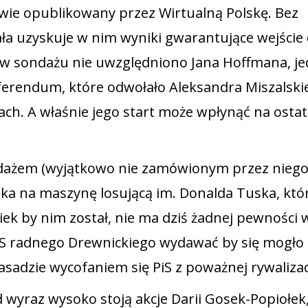
wie opublikowany przez Wirtualną Polskę. Bez
ła uzyskuje w nim wyniki gwarantujące wejście
e w sondażu nie uwzględniono Jana Hoffmana, j
eferendum, które odwołało Aleksandra Miszalski
ch. A właśnie jego start może wpłynąć na osta
ndażem (wyjątkowo nie zamówionym przez niego
zeka na maszynę losującą im. Donalda Tuska, kt
k by nim został, nie ma dziś żadnej pewności w
PiS radnego Drewnickiego wydawać by się mogło 
asadzie wycofaniem się PiS z poważnej rywalizacj
yraz wysoko stoją akcje Darii Gosek-Popiołek,