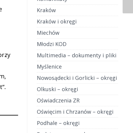
e
Kraków
Kraków i okręgi
Miechów
Młodzi KOD
przy
Multimedia – dokumenty i pliki
o
Myślenice
m,
Nowosądecki i Gorlicki – okręgi
t”.
Olkuski – okręgi
Oświadczenia ZR
Oświęcim i Chrzanów – okręgi
Podhale – okręgi