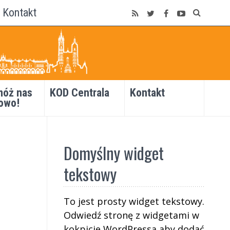
Kontakt
óż nas
KOD Centrala
Kontakt
owo!
Domyślny widget
tekstowy
To jest prosty widget tekstowy.
Odwiedź stronę z widgetami w
kokpicie WordPressa aby dodać