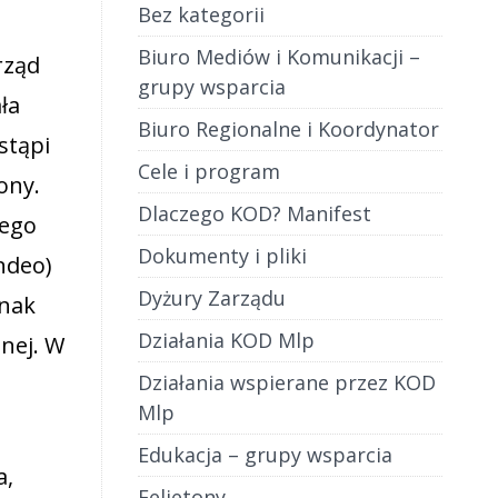
Bez kategorii
Biuro Mediów i Komunikacji –
rząd
grupy wsparcia
ła
Biuro Regionalne i Koordynator
stąpi
Cele i program
ony.
Dlaczego KOD? Manifest
Jego
Dokumenty i pliki
ndeo)
Dyżury Zarządu
dnak
Działania KOD Mlp
lnej. W
Działania wspierane przez KOD
Mlp
Edukacja – grupy wsparcia
a,
Felietony