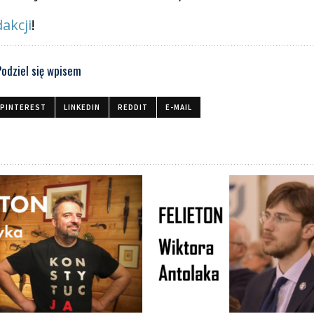
akcji
!
Podziel się wpisem
PINTEREST
LINKEDIN
REDDIT
E-MAIL