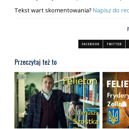
Tekst wart skomentowania?
Napisz do red
FACEBOOK
TWITTER
Przeczytaj też to