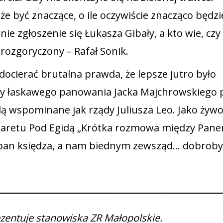
 być znaczące, o ile oczywiście znacząco będzi
nie zgłoszenie się Łukasza Gibały, a kto wie, czy
 rozgoryczony – Rafał Sonik.
cierać brutalna prawda, że lepsze jutro było
sy łaskawego panowania Jacka Majchrowskiego 
dą wspominane jak rządy Juliusza Leo. Jako żyw
baretu Pod Egidą „Krótka rozmowa między Pane
a pan księdza, a nam biednym zewsząd… dobroby
rezentuje stanowiska ZR Małopolskie.