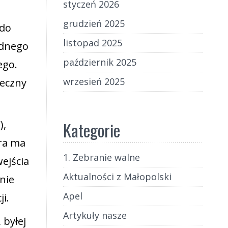
styczeń 2026
grudzień 2025
 do
listopad 2025
ednego
październik 2025
ego.
wrzesień 2025
teczny
),
Kategorie
óra ma
1. Zebranie walne
ejścia
Aktualności z Małopolski
nie
Apel
i.
Artykuły nasze
 byłej