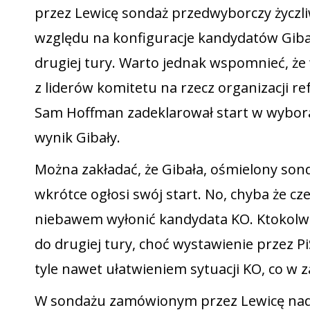
przez Lewicę sondaż przedwyborczy życzli
względu na konfiguracje kandydatów Giba
drugiej tury. Warto jednak wspomnieć, ż
z liderów komitetu na rzecz organizacji r
Sam Hoffman zadeklarował start w wybora
wynik Gibały.
Można zakładać, że Gibała, ośmielony so
wkrótce ogłosi swój start. No, chyba że c
niebawem wyłonić kandydata KO. Ktokolwie
do drugiej tury, choć wystawienie przez 
tyle nawet ułatwieniem sytuacji KO, co w z
W sondażu zamówionym przez Lewicę nad w