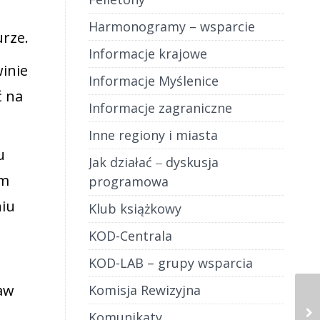
Harmonogramy – wsparcie
urze.
Informacje krajowe
winie
Informacje Myślenice
ć na
Informacje zagraniczne
Inne regiony i miasta
u
Jak działać ‒ dyskusja
em
programowa
niu
Klub książkowy
KOD-Centrala
KOD-LAB – grupy wsparcia
aw
Komisja Rewizyjna
Komunikaty