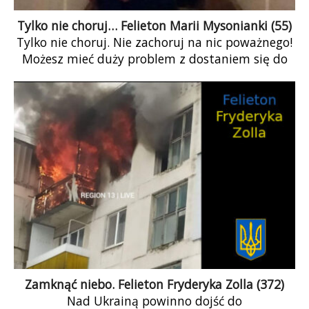
Tylko nie choruj… Felieton Marii Mysonianki (55)
Tylko nie choruj. Nie zachoruj na nic poważnego!
Możesz mieć duży problem z dostaniem się do
szpitala, który jest przeciążony pacjentami
chorymi i umierającymi na COVID i inne choroby.
Tylko nie choruj. Zaszczep się i miej nadzieję, że
twój sąsiad, do tej pory przeciwny szczepieniom,
też się zaszczepi. Tylko nie choruj…
Zamknąć niebo. Felieton Fryderyka Zolla (372)
Nad Ukrainą powinno dojść do