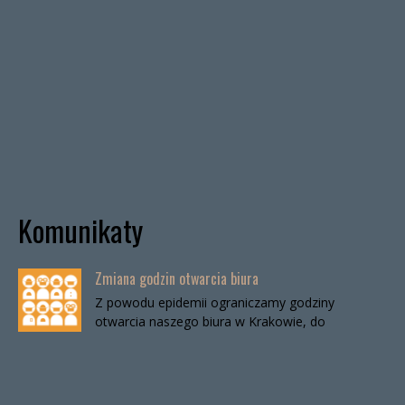
Komunikaty
Zmiana godzin otwarcia biura
Z powodu epidemii ograniczamy godziny
otwarcia naszego biura w Krakowie, do
odwołania. Biuro będzie otwarte:wtorki, godz. 16-
19czwartki, godz. 16-19 W […]