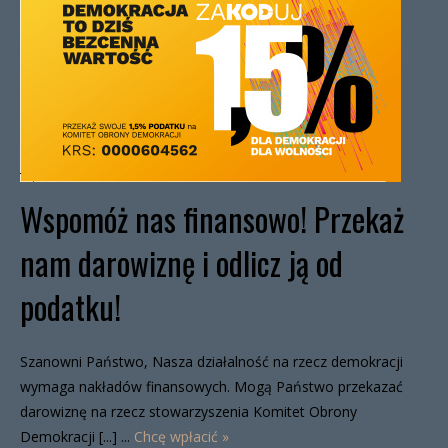
Wspomóż nas finansowo! Przekaż
nam darowiznę i odlicz ją od
podatku!
Szanowni Państwo, Nasza działalność na rzecz demokracji
wymaga nakładów finansowych. Mogą Państwo przekazać
darowiznę na rzecz stowarzyszenia Komitet Obrony
Demokracji [...] ...
Chcę wpłacić »