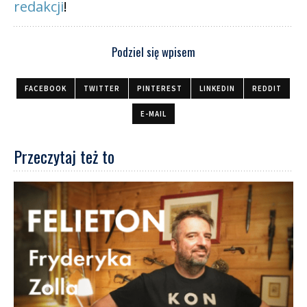
redakcji
!
Podziel się wpisem
FACEBOOK
TWITTER
PINTEREST
LINKEDIN
REDDIT
E-MAIL
Przeczytaj też to