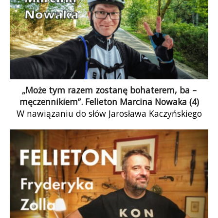
duże.
„Może tym razem zostanę bohaterem, ba –
męczennikiem”. Felieton Marcina Nowaka (4)
W nawiązaniu do słów Jarosława Kaczyńskiego
wypowiedzianych w wywiadzie dla „Gazety
Polskiej Codziennie”: „Nie damy się terroryzować
pieniędzmi” oraz: „będzie […]