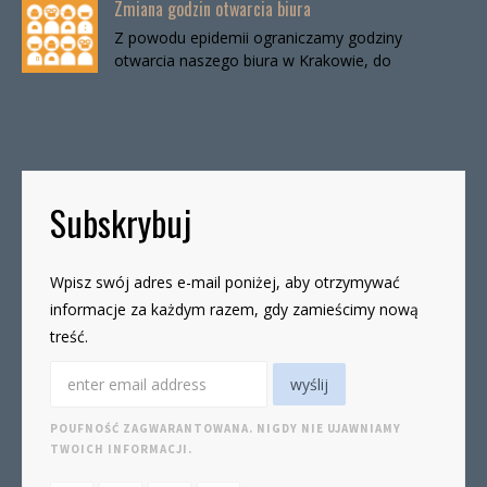
Zmiana godzin otwarcia biura
Z powodu epidemii ograniczamy godziny
otwarcia naszego biura w Krakowie, do
odwołania. Biuro będzie otwarte:wtorki, godz. 16-
19czwartki, godz. 16-19 W […]
Subskrybuj
Wpisz swój adres e-mail poniżej, aby otrzymywać
informacje za każdym razem, gdy zamieścimy nową
treść.
POUFNOŚĆ ZAGWARANTOWANA. NIGDY NIE UJAWNIAMY
TWOICH INFORMACJI.