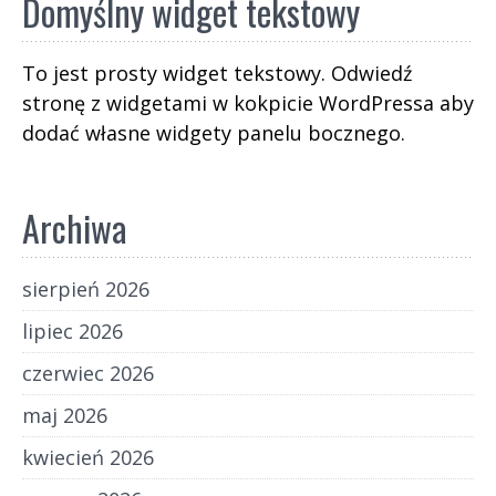
Domyślny widget tekstowy
wystawienie zaświadczenia o niesłychanym
talencie autora. Przybyszewski odparł, że do
To jest prosty widget tekstowy. Odwiedź
czegoś takiego czytanie wcale nie jest konieczne,
stronę z widgetami w kokpicie WordPressa aby
i wystawił dokument: „Na usilne, osobiste
żądanie pana Kapuśniaczka oświadczam, że jest
dodać własne widgety panelu bocznego.
on geniuszem”. Wszystko tu się zgadza, tyle
tylko że Wildstein nie jest Przybyszewskim.
Archiwa
sierpień 2026
lipiec 2026
czerwiec 2026
maj 2026
kwiecień 2026