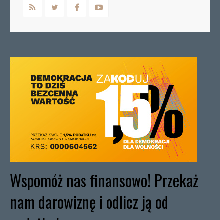
Wspomóż nas finansowo! Przekaż
nam darowiznę i odlicz ją od