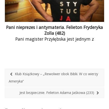
Pani nieprezes i antymateria. Felieton Fryderyka
Zolla (482)
Pani magister Przyłębska jest jednym z
najczęściej występujących magistrów
obsadzonych w roli autorytetu w mediach PiS-
owskich. Z nowej, nieznanej w szerszych kręgach
prawniczych roli największego autorytetu
prawniczego w Polsce stara się wywiązać na
miarę swojej stwierdzonej przez redaktora
Klub Książkowy – „Rewolwer obok Biblii. W co wierzy
Wildsteina wielkości. Przypomina to nieco
Ameryka”
anegdotę z „Kartek z kalendarza” Kornela
Makuszyńskiego: do Stanisława
Jest bezpiecznie. Felieton Adama Jaśkowa (233)
Przybyszewskiego przyszedł pan Kapuśniaczek z
tomami napisanych przez siebie sztuk
teatralnych, prosząc o ich przeczytanie i