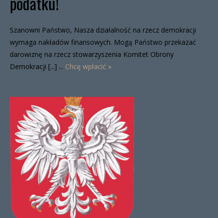
podatku!
Szanowni Państwo, Nasza działalność na rzecz demokracji
wymaga nakładów finansowych. Mogą Państwo przekazać
darowiznę na rzecz stowarzyszenia Komitet Obrony
Demokracji [...] ...
Chcę wpłacić »