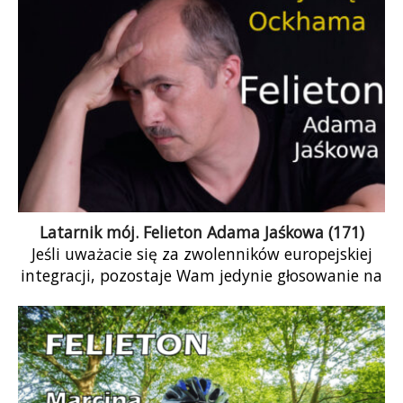
Latarnik mój. Felieton Adama Jaśkowa (171)
Jeśli uważacie się za zwolenników europejskiej
integracji, pozostaje Wam jedynie głosowanie na
Lewicę. Jeśli aktualny stan integracji Wam
odpowiada lub jesteście zwolennikami Europy
ojczyzn, macie szerszy wybór: od KO przez TD do
PiS-u. Różnice, przynajmniej w Parlamencie
Europejskim, pomiędzy tymi partiami nie są