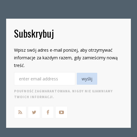
19czwartki, godz. 16-19 W […]
Subskrybuj
Wpisz swój adres e-mail poniżej, aby otrzymywać
informacje za każdym razem, gdy zamieścimy nową
treść.
POUFNOŚĆ ZAGWARANTOWANA. NIGDY NIE UJAWNIAMY
TWOICH INFORMACJI.