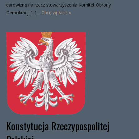
darowiznę na rzecz stowarzyszenia Komitet Obrony
Demokracji [...] ...
Chcę wpłacić »
Konstytucja Rzeczypospolitej