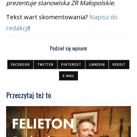
prezentuje stanowiska ZR Małopolskie.
Tekst wart skomentowania?
Napisz do
redakcji
!
Podziel się wpisem
FACEBOOK
TWITTER
PINTEREST
LINKEDIN
REDDIT
E-MAIL
Przeczytaj też to