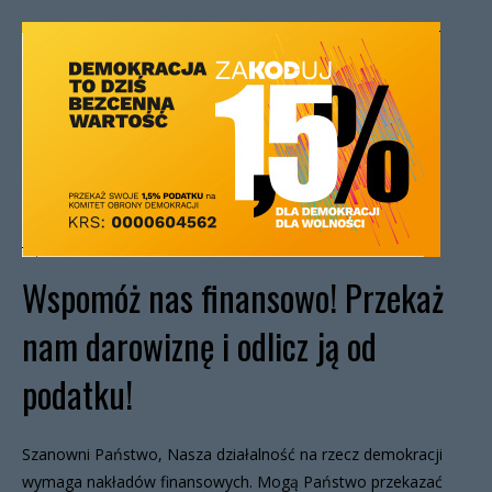
Wspomóż nas finansowo! Przekaż
nam darowiznę i odlicz ją od
podatku!
Szanowni Państwo, Nasza działalność na rzecz demokracji
wymaga nakładów finansowych. Mogą Państwo przekazać