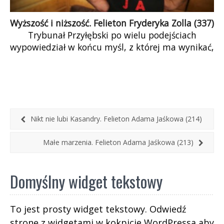
Wyższość i niższość. Felieton Fryderyka Zolla (337)
Trybunał Przyłębski po wielu podejściach
wypowiedział w końcu myśl, z której ma wynikać,
że polska Konstytucja ma pierwszeństwo przed
prawem unijnym. Cała ta procedura najwyraźniej
służyła do stwierdzenia banału.
Nikt nie lubi Kasandry. Felieton Adama Jaśkowa (214)
Małe marzenia. Felieton Adama Jaśkowa (213)
Domyślny widget tekstowy
To jest prosty widget tekstowy. Odwiedź
stronę z widgetami w kokpicie WordPressa aby