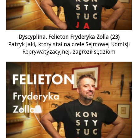
Dyscyplina. Felieton Fryderyka Zolla (23)
Patryk Jaki, który stał na czele Sejmowej Komisji
Reprywatyzacyjnej, zagroził sędziom
Wojewódzkiego Sądu Administracyjnego
w Warszawie postępowaniem dyscyplinarnym,
ponieważ orzekli nie […]