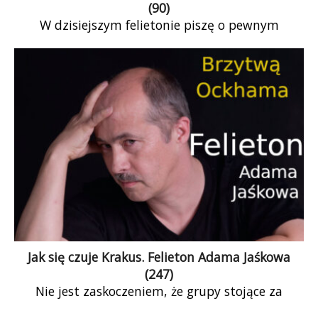
(90)
W dzisiejszym felietonie piszę o pewnym
zabójstwie. Kobieta zmarła wczoraj. Są winni, są
świadkowie, pytanie tylko, czy możemy coś
zrobić.
Jak się czuje Krakus. Felieton Adama Jaśkowa
(247)
Nie jest zaskoczeniem, że grupy stojące za
referendum nie odnoszą się w ogóle do