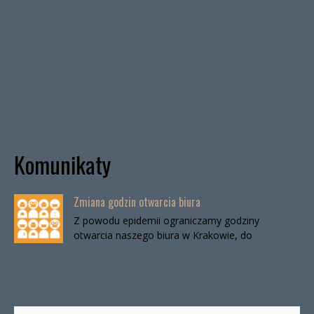
Komunikaty
Zmiana godzin otwarcia biura
Z powodu epidemii ograniczamy godziny
otwarcia naszego biura w Krakowie, do
odwołania. Biuro będzie otwarte:wtorki, godz. 16-
19czwartki, godz. 16-19 W […]