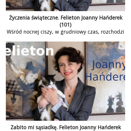
Życzenia świąteczne. Felieton Joanny Hańderek
(101)
Wśród nocnej ciszy, w grudniowy czas, rozchodzi
się moc życzeń. Czasami tak mocnych życzeń, że
człowiek ma ochotę obudzić się z koszmaru. Ale
nie, to nie koszmar, to nasza rzeczywistość, jak
zawsze skrzeczy i to mocno, tym razem
nagranymi życzeniami pełnymi miłości bliźniego i
teorii spiskowej. Uwaga, politycy atakują w sieci,
tym razem na świąteczną modłę.
Zabito mi sąsiadkę. Felieton Joanny Hańderek