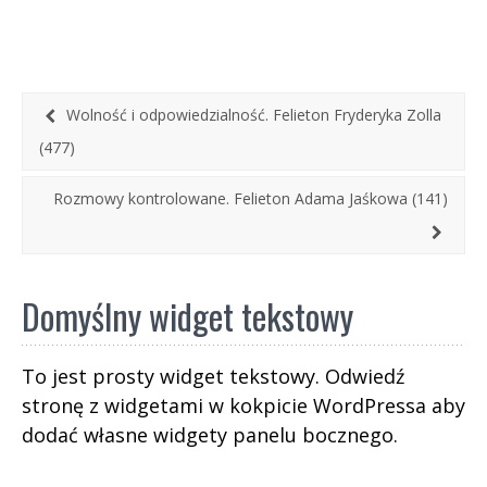
priorytetów określonych w Barometrze. Te
akurat miały odbicie w programie wyborczym
Aleksandra Miszalskiego, choć stopień realizacji
obietnic, jak można wywnioskować z oficjalnego
portalu miejskiego, wygląda na mocno
Wolność i odpowiedzialność. Felieton Fryderyka Zolla
przeszacowany. To przeszacowanie może
(477)
zaważyć na losach prezydenta.
Rozmowy kontrolowane. Felieton Adama Jaśkowa (141)
Domyślny widget tekstowy
To jest prosty widget tekstowy. Odwiedź
stronę z widgetami w kokpicie WordPressa aby
dodać własne widgety panelu bocznego.