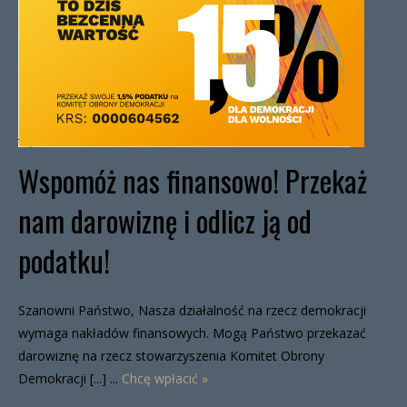
Wspomóż nas finansowo! Przekaż
nam darowiznę i odlicz ją od
podatku!
Szanowni Państwo, Nasza działalność na rzecz demokracji
wymaga nakładów finansowych. Mogą Państwo przekazać
darowiznę na rzecz stowarzyszenia Komitet Obrony
Demokracji [...] ...
Chcę wpłacić »