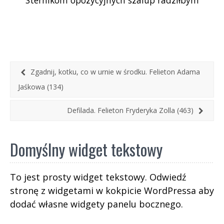
naciskać na ratyfikację Europejskiego Funduszu
Odbudowy i Rozwoju – ratyfikację
bezwarunkową, bo nie da się tam niczego
dopisać ani niczego wykreślić. Trzeba przepłynąć
obok tej Scylli, a nuż zajęta swoimi koalicyjnymi
łbami nie zdoła zareagować. Od Charybdy
Zgadnij, kotku, co w urnie w środku. Felieton Adama
natomiast trzymałbym się z daleka.
Jaśkowa (134)
Defilada. Felieton Fryderyka Zolla (463)
Domyślny widget tekstowy
To jest prosty widget tekstowy. Odwiedź
stronę z widgetami w kokpicie WordPressa aby
dodać własne widgety panelu bocznego.