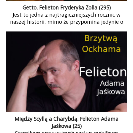
Getto. Felieton Fryderyka Zolla (295)
Jest to jedna z najtragiczniejszych rocznic w
naszej historii, mimo że przypomina jedynie o
równie tragicznych dniach, które ów dzień
poprzedziły i które nastąpiły po nim. Jest to
rocznica, która na nowo nam uświadamia, do
jakiego bestialstwa zdolny jest człowiek, a także
do jakiego jest zdolny bohaterstwa w obronie
ludzkiej godności.
Między Scyllą a Charybdą. Felieton Adama
Jaśkowa (25)
Sternikom opozycyjnych szalup radziłbym