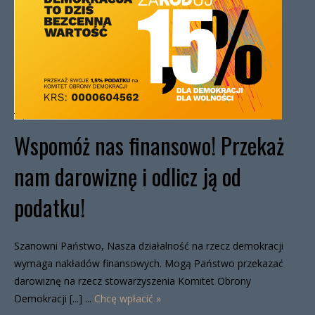
Wspomóż nas finansowo! Przekaż
nam darowiznę i odlicz ją od
podatku!
Szanowni Państwo, Nasza działalność na rzecz demokracji
wymaga nakładów finansowych. Mogą Państwo przekazać
darowiznę na rzecz stowarzyszenia Komitet Obrony
Demokracji [...] ...
Chcę wpłacić »