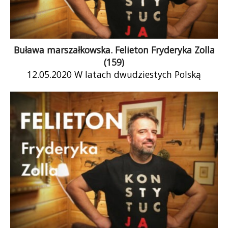
Buława marszałkowska. Felieton Fryderyka Zolla
(159)
12.05.2020 W latach dwudziestych Polską
wstrząsnęła afera związana z nabyciem masek
przeciwgazowych dla wojska. Za zakup
odpowiadał młody, obiecujący generał […]