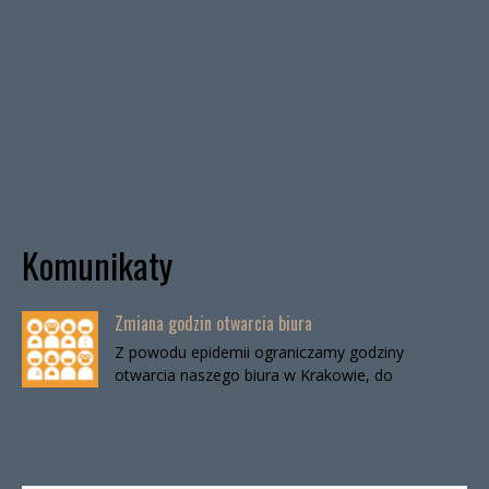
Komunikaty
Zmiana godzin otwarcia biura
Z powodu epidemii ograniczamy godziny
otwarcia naszego biura w Krakowie, do
odwołania. Biuro będzie otwarte:wtorki, godz. 16-
19czwartki, godz. 16-19 W […]