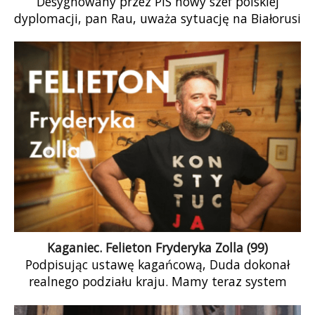
Desygnowany przez PiS nowy szef polskiej
dyplomacji, pan Rau, uważa sytuację na Białorusi
za niejednoznaczną. Nie pierwszy raz słyszymy
tego […]
Kaganiec. Felieton Fryderyka Zolla (99)
Podpisując ustawę kagańcową, Duda dokonał
realnego podziału kraju. Mamy teraz system
sądowniczy równoległy. Są sędziowie wolnej,