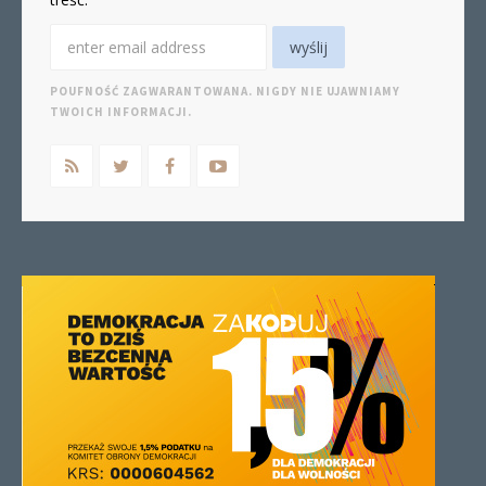
POUFNOŚĆ ZAGWARANTOWANA. NIGDY NIE UJAWNIAMY
TWOICH INFORMACJI.