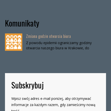
Komunikaty
Zmiana godzin otwarcia biura
Z powodu epidemii ograniczamy godziny
otwarcia naszego biura w Krakowie, do
odwołania. Biuro będzie otwarte:wtorki, godz. 16-
19czwartki, godz. 16-19 W […]
Subskrybuj
Wpisz swój adres e-mail poniżej, aby otrzymywać
informacje za każdym razem, gdy zamieścimy nową
treść.