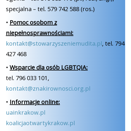
specjalna – tel. 579 742 588 (ros.)
•
Pomoc osobom z
niepełnosprawnościami:
kontakt@stowarzyszeniemudita.pl
, tel. 794
427 468
•
Wsparcie dla osób LGBTQIA:
tel. 796 033 101,
kontakt@znakirownosci.org.pl
•
Informacje online:
uainkrakow.pl
koalicjaotwartykrakow.pl