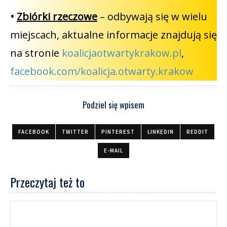
•
Zbiórki rzeczowe
– odbywają się w wielu
miejscach, aktualne informacje znajdują się
na stronie
koalicjaotwartykrakow.pl
,
facebook.com/koalicja.otwarty.krakow
Podziel się wpisem
FACEBOOK
TWITTER
PINTEREST
LINKEDIN
REDDIT
E-MAIL
Przeczytaj też to