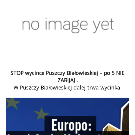
STOP wycince Puszczy Białowieskiej – po 5 NIE
ZABIJAJ .
W Puszczy Białowieskiej dalej trwa wycinka.
Trybunał Sprawiedliwości UE wydaje zakaz
wycinki a harwestery w ekspresowym tempie
dalej demolują dziedzictwo […]