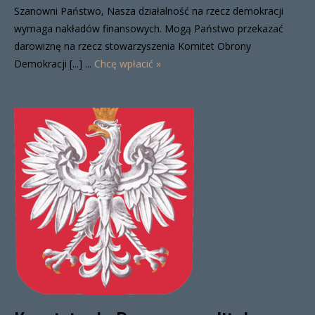
Szanowni Państwo, Nasza działalność na rzecz demokracji
wymaga nakładów finansowych. Mogą Państwo przekazać
darowiznę na rzecz stowarzyszenia Komitet Obrony
Demokracji [...] ...
Chcę wpłacić »