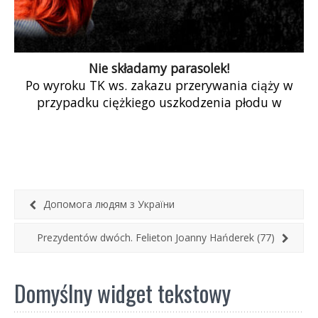
Nie składamy parasolek!
Po wyroku TK ws. zakazu przerywania ciąży w
przypadku ciężkiego uszkodzenia płodu w
Małopolsce odbywają się protesty (lista stale
aktualizowana): […]
Допомога людям з України
Prezydentów dwóch. Felieton Joanny Hańderek (77)
Domyślny widget tekstowy