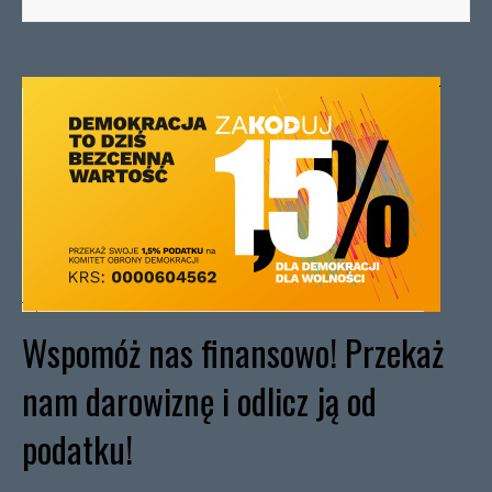
Wspomóż nas finansowo! Przekaż
nam darowiznę i odlicz ją od
podatku!