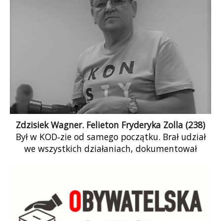
Zdzisiek Wagner. Felieton Fryderyka Zolla (238)
Był w KOD‑zie od samego początku. Brał udział
we wszystkich działaniach, dokumentował
trudny czas PiS‑owskiej nocy. Walczył dzielnie z
chorobą […]