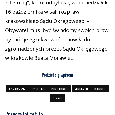
z Temidą”, które odbyło się w poniedziałek
16 października w sali rozpraw
krakowskiego Sądu Okręgowego. –
Obywatel musi być świadomy swoich praw,
by móc je egzekwować – mówiła do
zgromadzonych prezes Sądu Okręgowego
w Krakowie Beata Morawiec.
Podziel się wpisem
FACEBOOK
TWITTER
PINTEREST
LINKEDIN
REDDIT
E-MAIL
Przeczytaj też to