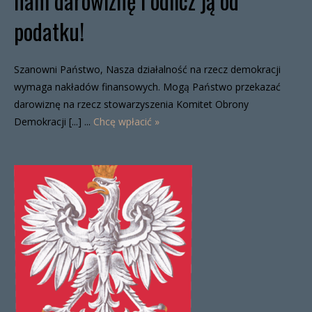
nam darowiznę i odlicz ją od
podatku!
Szanowni Państwo, Nasza działalność na rzecz demokracji
wymaga nakładów finansowych. Mogą Państwo przekazać
darowiznę na rzecz stowarzyszenia Komitet Obrony
Demokracji [...] ...
Chcę wpłacić »