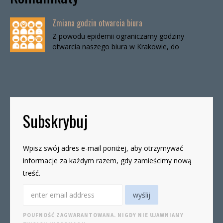
Zmiana godzin otwarcia biura
Z powodu epidemii ograniczamy godziny
otwarcia naszego biura w Krakowie, do
odwołania. Biuro będzie otwarte:wtorki, godz. 16-
19czwartki, godz. 16-19 W […]
Subskrybuj
Wpisz swój adres e-mail poniżej, aby otrzymywać
informacje za każdym razem, gdy zamieścimy nową
treść.
POUFNOŚĆ ZAGWARANTOWANA. NIGDY NIE UJAWNIAMY