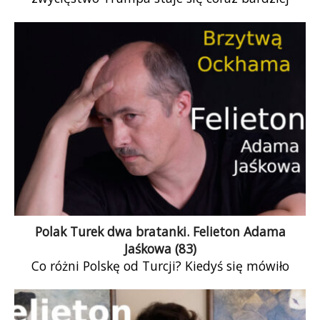
realne. Oznacza to bardzo poważny kryzys
demokracji. Jej mechanizmy nie mogą dobrze
funkcjonować, jeżeli każde wybory mają tak
dramatyczną stawkę.
Polak Turek dwa bratanki. Felieton Adama
Jaśkowa (83)
Co różni Polskę od Turcji? Kiedyś się mówiło
żartobliwie, że Polska ma pecha, bo z trzech
stron ma przyjaciół a tylko z jednej morze. Turcja
z trzech stron ma morze… a z żadnej przyjaciół.