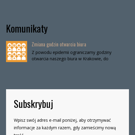
Komunikaty
Zmiana godzin otwarcia biura
Z powodu epidemii ograniczamy godziny
otwarcia naszego biura w Krakowie, do
odwołania. Biuro będzie otwarte:wtorki, godz. 16-
19czwartki, godz. 16-19 W […]
Subskrybuj
Wpisz swój adres e-mail poniżej, aby otrzymywać
informacje za każdym razem, gdy zamieścimy nową