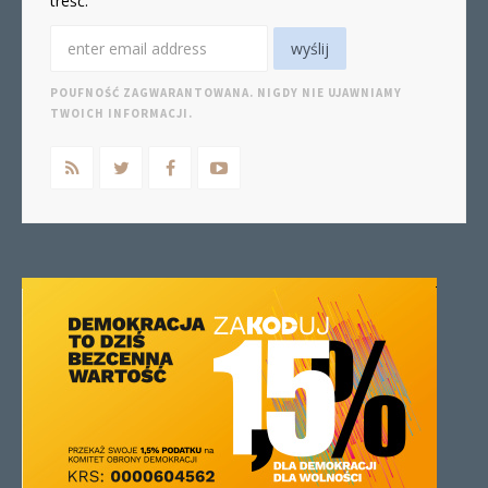
treść.
POUFNOŚĆ ZAGWARANTOWANA. NIGDY NIE UJAWNIAMY
TWOICH INFORMACJI.