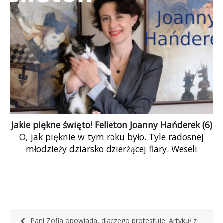
Dziś Premier Polski deklaruje pomoc dla Szwecji.
A Turcja nie chce Szwecji w NATO. Tradycja
pomocy Polaków w Szwecji ciągnie się przez
wiele sezonów zbiorów jagód. Tradycja niechęci
Turcji, wobec wszystkich, ciągnie się od
powstania Republiki Tureckiej.
Jakie piękne święto! Felieton Joanny Hańderek (6)
O, jak pięknie w tym roku było. Tyle radosnej
młodzieży dziarsko dzierżącej flary. Weseli
chłopcy malowani z fastrygami, z falangami, […]
Pani Zofia opowiada, dlaczego protestuje. Artykuł z