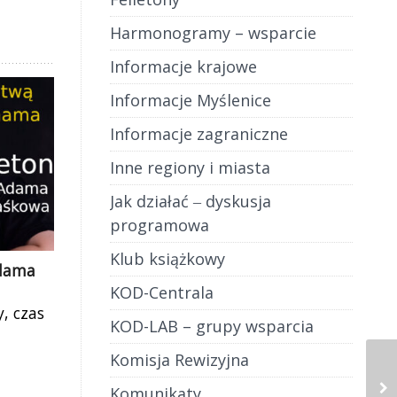
Harmonogramy – wsparcie
Informacje krajowe
Informacje Myślenice
Informacje zagraniczne
Inne regiony i miasta
Jak działać ‒ dyskusja
programowa
Klub książkowy
Adama
KOD-Centrala
, czas
KOD-LAB – grupy wsparcia
n wziął
ść za
Komisja Rewizyjna
dnie
Komunikaty