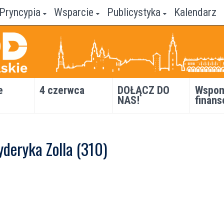
Pryncypia
Wsparcie
Publicystyka
Kalendarz
e
4 czerwca
DOŁĄCZ DO
Wspom
NAS!
finans
yderyka Zolla (310)