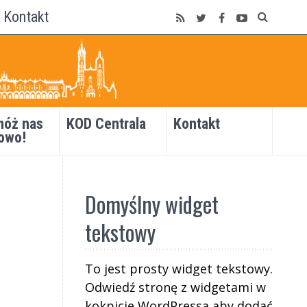
Kontakt
óż nas
KOD Centrala
Kontakt
owo!
Domyślny widget
tekstowy
To jest prosty widget tekstowy.
Odwiedź stronę z widgetami w
kokpicie WordPressa aby dodać