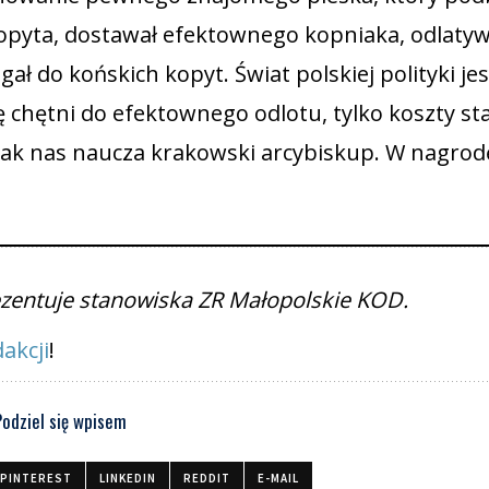
kopyta, dostawał efektownego kopniaka, odlatyw
ł do końskich kopyt. Świat polskiej polityki jes
 chętni do efektownego odlotu, tylko koszty sta
 jak nas naucza krakowski arcybiskup. W nagrod
rezentuje stanowiska ZR Małopolskie KOD.
akcji
!
Podziel się wpisem
PINTEREST
LINKEDIN
REDDIT
E-MAIL