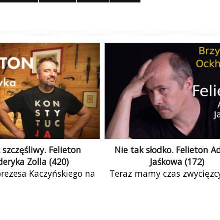
 szczęśliwy. Felieton
Nie tak słodko. Felieton 
deryka Zolla (420)
Jaśkowa (172)
 prezesa Kaczyńskiego na
Teraz mamy czas zwycięzcy
dyktatury nasuwają
premiera Donalda Tuska. O
enia ze wspomnieniami
na siebie odpowiedzialno
ojaka Szwejka z pobytu
naszą przyszłość. Poprze