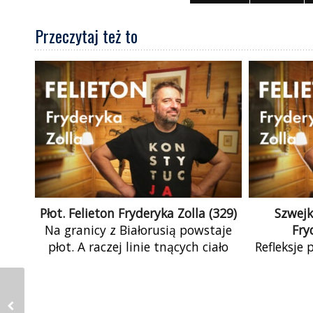
Przeczytaj też to
Płot. Felieton Fryderyka Zolla (329)
Szwejk
Na granicy z Białorusią powstaje
Fry
płot. A raczej linie tnących ciało
Refleksje
ludzi i zwierząt zasieków. Nie
temat 
jesteśmy pierwsi, którzy od
skojarz
cierpiących odcinają się drutem
dobrego w