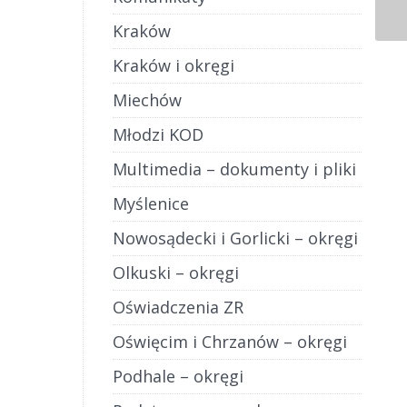
zyło
em
Kraków
wans do
Kraków i okręgi
rczą
politycy
Miechów
eszcze
 ją
Młodzi KOD
Multimedia – dokumenty i pliki
Myślenice
Nowosądecki i Gorlicki – okręgi
Olkuski – okręgi
Oświadczenia ZR
Oświęcim i Chrzanów – okręgi
Podhale – okręgi