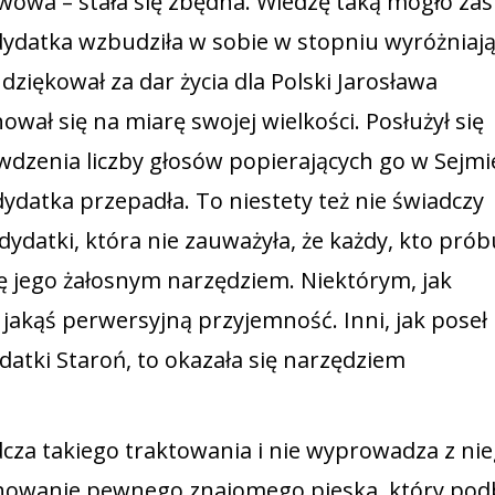
wowa – stała się zbędna. Wiedzę taką mogło zas
dydatka wzbudziła w sobie w stopniu wyróżniaj
ziękował za dar życia dla Polski Jarosława
ował się na miarę swojej wielkości. Posłużył się
dzenia liczby głosów popierających go w Sejmi
dydatka przepadła. To niestety też nie świadczy
datki, która nie zauważyła, że każdy, kto prób
ię jego żałosnym narzędziem. Niektórym, jak
jakąś perwersyjną przyjemność. Inni, jak poseł 
ydatki Staroń, to okazała się narzędziem
adcza takiego traktowania i nie wyprowadza z ni
howanie pewnego znajomego pieska, który pod