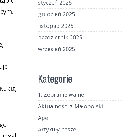
tąpić
styczeń 2026
ącym.
grudzień 2025
listopad 2025
październik 2025
e,
wrzesień 2025
uje
Kategorie
Kukiz,
1. Zebranie walne
Aktualności z Małopolski
Apel
ego
Artykuły nasze
biegał