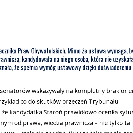
zecznika Praw Obywatelskich. Mimo że ustawa wymaga, b
prawniczą, kandydowała na niego osoba, która nie uzyskał
znała, że spełnia wymóg ustawowy dzięki doświadczeniu
 senatorów wskazywały na kompletny brak orien
rzykład co do skutków orzeczeń Trybunału
 że kandydatka Staroń prawidłowo oceniła sytua
lnym od prawa, wiedza prawnicza – nie tylko ta