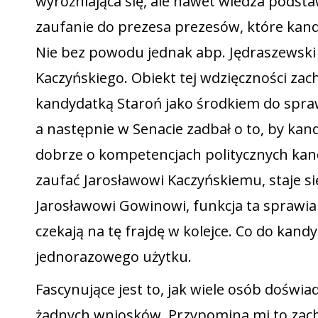
wyróżniająca się, ale nawet wiedza podsta
zaufanie do prezesa prezesów, które kan
Nie bez powodu jednak abp. Jędraszewski d
Kaczyńskiego. Obiekt tej wdzięczności zach
kandydatką Staroń jako środkiem do spraw
a następnie w Senacie zadbał o to, by kan
dobrze o kompetencjach politycznych kandy
zaufać Jarosławowi Kaczyńskiemu, staje s
Jarosławowi Gowinowi, funkcja ta sprawia 
czekają na tę frajdę w kolejce. Co do kand
jednorazowego użytku.
Fascynujące jest to, jak wiele osób doświ
żadnych wniosków. Przypomina mi to zac