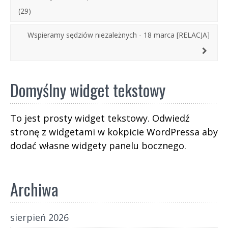
którzy nie tylko nie potrafią mówić prawdy, ale
(29)
też próbują ukryć swoją niekompetencję za
klauzulą „ściśle tajne”.
Wspieramy sędziów niezależnych - 18 marca [RELACJA]
Domyślny widget tekstowy
To jest prosty widget tekstowy. Odwiedź
stronę z widgetami w kokpicie WordPressa aby
dodać własne widgety panelu bocznego.
Archiwa
sierpień 2026