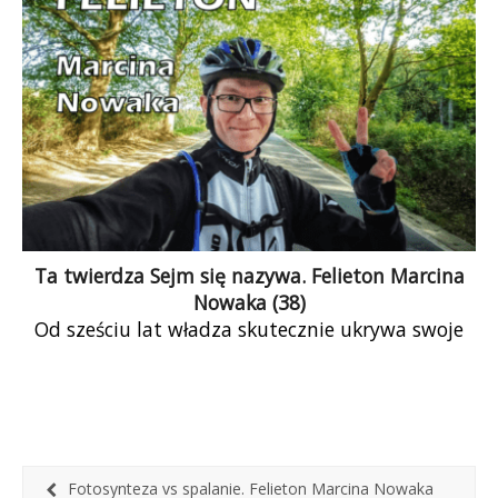
Ta twierdza Sejm się nazywa. Felieton Marcina
Nowaka (38)
Od sześciu lat władza skutecznie ukrywa swoje
prawdziwe intencje, tymczasem społeczeństwu
powinno przyświecać powiedzenie „nic o nas bez
nas”. Nie może być tak, że za brak kompetencji
rządzących płacą obywatelki i obywatele.
Przecież to jest nasz kraj, a nie kraj garstki ludzi
przekonanych o własnej nieomylności – ludzi,
Fotosynteza vs spalanie. Felieton Marcina Nowaka