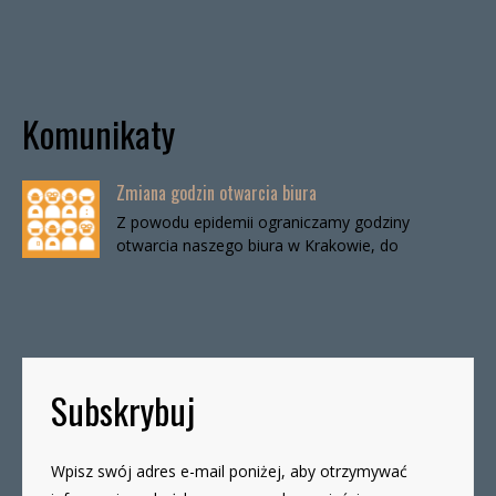
Komunikaty
Zmiana godzin otwarcia biura
Z powodu epidemii ograniczamy godziny
otwarcia naszego biura w Krakowie, do
odwołania. Biuro będzie otwarte:wtorki, godz. 16-
19czwartki, godz. 16-19 W […]
Subskrybuj
Wpisz swój adres e-mail poniżej, aby otrzymywać