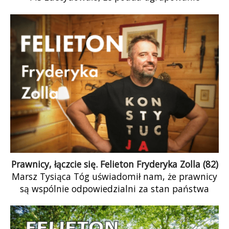
Jarosława Gowina próbie. W tej jednej kwestii,
w której partyjka Gowina (a z punktu widzenia
legitymacji wyborczej odnoga PiS‑u) […]
Prawnicy, łączcie się. Felieton Fryderyka Zolla (82)
Marsz Tysiąca Tóg uświadomił nam, że prawnicy
są wspólnie odpowiedzialni za stan państwa
prawa, niezależnie od tego, do jakiej grupy […]