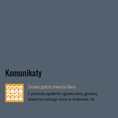
Komunikaty
Zmiana godzin otwarcia biura
Z powodu epidemii ograniczamy godziny
otwarcia naszego biura w Krakowie, do
odwołania. Biuro będzie otwarte:wtorki, godz. 16-
19czwartki, godz. 16-19 W […]