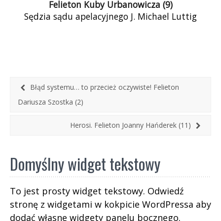
Felieton Kuby Urbanowicza (9)
Sędzia sądu apelacyjnego J. Michael Luttig
i konstytucjonalista z Harvardu Laurence
H. Tribe już dawno – jak piszą – doszli do
przekonania, że 14. […]
Błąd systemu… to przecież oczywiste! Felieton
Dariusza Szostka (2)
Herosi. Felieton Joanny Hańderek (11)
Domyślny widget tekstowy
To jest prosty widget tekstowy. Odwiedź
stronę z widgetami w kokpicie WordPressa aby
dodać własne widgety panelu bocznego.