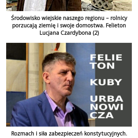
Środowisko wiejskie naszego regionu – rolnicy
porzucają ziemię i swoje domostwa. Felieton
Lucjana Czardybona (2)
Idąc przez opuszczoną wieś, przez krzakami
porośnięte pola, mijając na wiejskiej drodze
grupki biednych mieszkańców wioski, słysząc
dzwon pustego wiejskiego […]
Rozmach i siła zabezpieczeń konstytucyjnych.