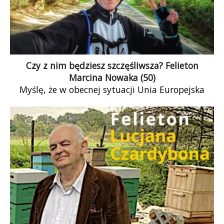
Czy z nim będziesz szczęśliwsza? Felieton
Marcina Nowaka (50)
Myślę, że w obecnej sytuacji Unia Europejska
powinna zaproponować polskiemu rządowi
wyjście z jej struktur. Podkreślam od razu, że
jestem zdecydowanym zwolennikiem pozostania
Polski w Unii Europejskiej, a ewentualne
opuszczenie przez nią struktur unijnych oznacza
dla mnie największą porażkę w polskiej historii.