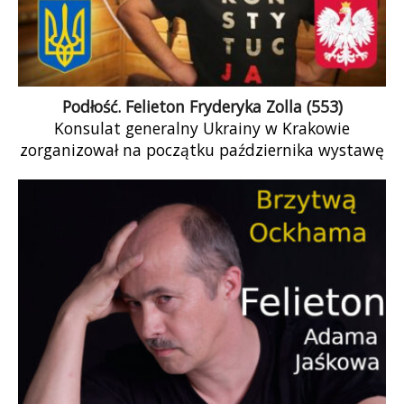
Podłość. Felieton Fryderyka Zolla (553)
Konsulat generalny Ukrainy w Krakowie
zorganizował na początku października wystawę
ukazującą poległych żołnierzy polskiego
pochodzenia, którzy walczyli w Siłach Zbrojnych
Ukrainy: fotografie przypominające portrety
poległych znane z każdej ukraińskiej
miejscowości.