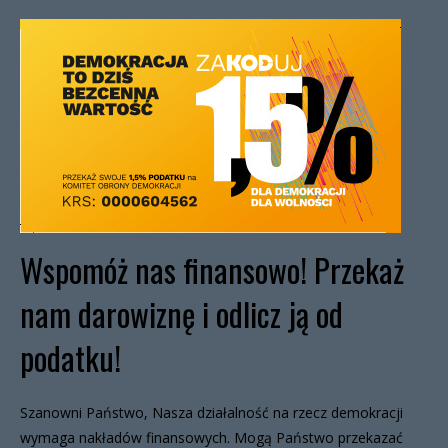
Wspomóż nas finansowo! Przekaż
nam darowiznę i odlicz ją od
podatku!
Szanowni Państwo, Nasza działalność na rzecz demokracji
wymaga nakładów finansowych. Mogą Państwo przekazać