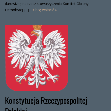
darowiznę na rzecz stowarzyszenia Komitet Obrony
Demokracji [...] ...
Chcę wpłacić »
Konstytucja Rzeczypospolitej