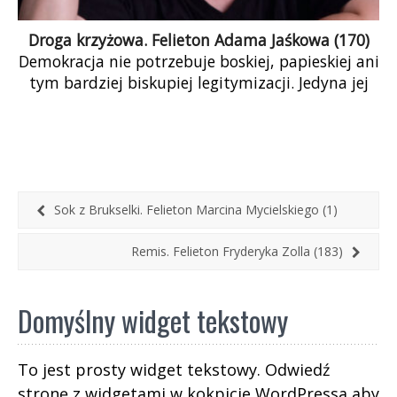
Droga krzyżowa. Felieton Adama Jaśkowa (170)
Demokracja nie potrzebuje boskiej, papieskiej ani
tym bardziej biskupiej legitymizacji. Jedyna jej
legitymizacja pochodzi od wyborców. Jeśli więc
jakiś przedmiot symboliczny oprócz godła miałby
znajdować się w pokoju urzędnika publicznego,
to powinna to być Konstytucja – z wyraźnym
znakami czytania ze zrozumieniem.
Sok z Brukselki. Felieton Marcina Mycielskiego (1)
Remis. Felieton Fryderyka Zolla (183)
Domyślny widget tekstowy
To jest prosty widget tekstowy. Odwiedź
stronę z widgetami w kokpicie WordPressa aby