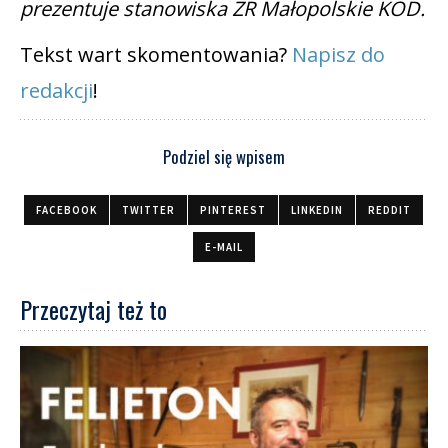
prezentuje stanowiska ZR Małopolskie KOD.
Tekst wart skomentowania?
Napisz do
redakcji
!
Podziel się wpisem
FACEBOOK
TWITTER
PINTEREST
LINKEDIN
REDDIT
E-MAIL
Przeczytaj też to