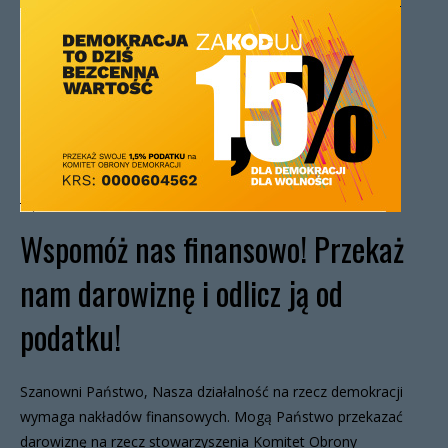
Wspomóż nas finansowo! Przekaż
nam darowiznę i odlicz ją od
podatku!
Szanowni Państwo, Nasza działalność na rzecz demokracji
wymaga nakładów finansowych. Mogą Państwo przekazać
darowiznę na rzecz stowarzyszenia Komitet Obrony