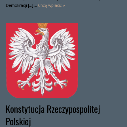
Demokracji [...] ...
Chcę wpłacić »
Konstytucja Rzeczypospolitej
Polskiej