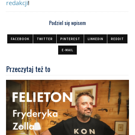
redakcji
!
Podziel się wpisem
FACEBOOK
TWITTER
PINTEREST
LINKEDIN
REDDIT
E-MAIL
Przeczytaj też to