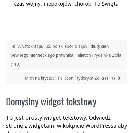
czas wojny, niepokojów, chorób. To Święta
będzie, ma do tego prawo.
czasów niemal apokaliptycznych. A jednak jak
każde Święta Bożego Narodzenia niosą nadzieję
– nadzieję na pokój, na lepszą Polskę, na ludzką
solidarność.
Arystokracja, lud, polski spór o sądy i długi cień
pewnego niemieckiego prawnika. Felieton Fryderyka Zolla
(113)
Młot na kryształ. Felieton Fryderyka Zolla (111)
Domyślny widget tekstowy
To jest prosty widget tekstowy. Odwiedź
stronę z widgetami w kokpicie WordPressa aby