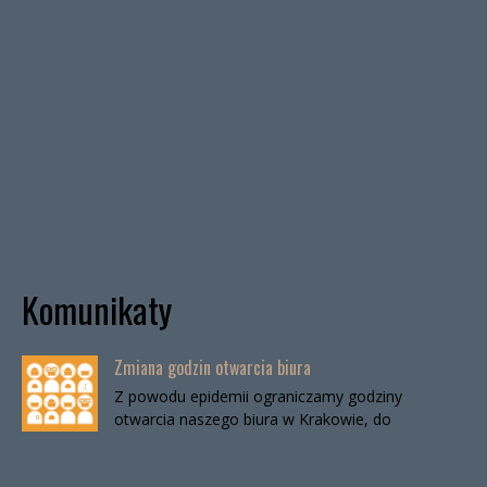
Komunikaty
Zmiana godzin otwarcia biura
Z powodu epidemii ograniczamy godziny
otwarcia naszego biura w Krakowie, do
odwołania. Biuro będzie otwarte:wtorki, godz. 16-
19czwartki, godz. 16-19 W […]