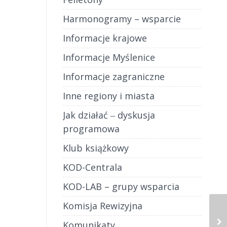
rmat dla
chętnie
Harmonogramy – wsparcie
skiego
Informacje krajowe
 Johnem
ewizji
Informacje Myślenice
tać z
ch czy
Informacje zagraniczne
h. Nie
Inne regiony i miasta
jny –
– musi
Jak działać ‒ dyskusja
 Od
programowa
 trzeba
Klub książkowy
jmniej
h nie
KOD-Centrala
a leży
zącego
KOD-LAB – grupy wsparcia
 danym
Komisja Rewizyjna
Komunikaty