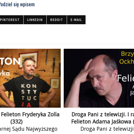
Podziel się wpisem
PINTEREST
LINKEDIN
REDDIT
E-MAIL
 Felieton Fryderyka Zolla
Droga Pani z telewizji. I r
(332)
Felieton Adama Jaśkowa 
arnej Sądu Najwyższego
Droga Pani z telewizji