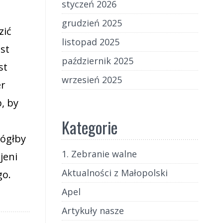
styczeń 2026
grudzień 2025
zić
listopad 2025
st
październik 2025
st
wrzesień 2025
er
, by
Kategorie
mógłby
1. Zebranie walne
jeni
Aktualności z Małopolski
go.
Apel
Artykuły nasze