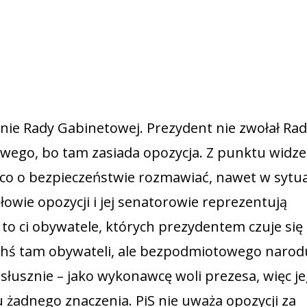
anie Rady Gabinetowej. Prezydent nie zwołał Ra
ego, bo tam zasiada opozycja. Z punktu widze
co o bezpieczeństwie rozmawiać, nawet w sytuac
łowie opozycji i jej senatorowie reprezentują
 to ci obywatele, których prezydentem czuje się
ichś tam obywateli, ale bezpodmiotowego narodu
m słusznie – jako wykonawcę woli prezesa, więc j
 żadnego znaczenia. PiS nie uważa opozycji za