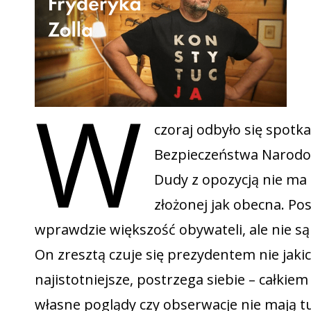
W
czoraj odbyło się spotk
Bezpieczeństwa Narodow
Dudy z opozycją nie ma 
złożonej jak obecna. Pos
wprawdzie większość obywateli, ale nie są
On zresztą czuje się prezydentem nie jak
najistotniejsze, postrzega siebie – całkie
własne poglądy czy obserwacje nie mają tu