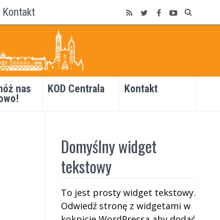
Kontakt
óż nas
KOD Centrala
Kontakt
owo!
Domyślny widget
tekstowy
To jest prosty widget tekstowy.
Odwiedź stronę z widgetami w
kokpicie WordPressa aby dodać