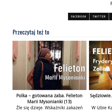
FACEBOOK
TWITTER
Przeczytaj też to
Polka – gotowana żaba. Felieton
Sędziowie.
Marii Mysonianki (13)
Źle się dzieje. Wskaźniki zakażeń
W Izbie K