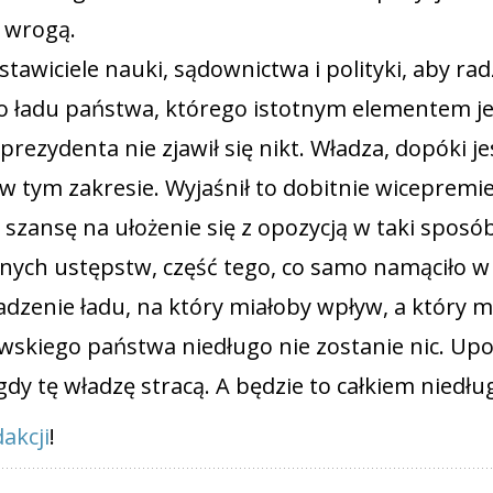
ę wrogą.
tawiciele nauki, sądownictwa i polityki, aby rad
o ładu państwa, którego istotnym elementem je
prezydenta nie zjawił się nikt. Władza, dopóki je
 w tym zakresie. Wyjaśnił to dobitnie wicepremi
 szansę na ułożenie się z opozycją w taki sposób
nych ustępstw, część tego, co samo namąciło w
dzenie ładu, na który miałoby wpływ, a który 
owskiego państwa niedługo nie zostanie nic. Upo
dy tę władzę stracą. A będzie to całkiem niedłu
akcji
!