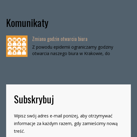
Komunikaty
Zmiana godzin otwarcia biura
Z powodu epidemii ograniczamy godziny
otwarcia naszego biura w Krakowie, do
odwołania. Biuro będzie otwarte:wtorki, godz. 16-
19czwartki, godz. 16-19 W […]
Subskrybuj
Wpisz swój adres e-mail poniżej, aby otrzymywać
informacje za każdym razem, gdy zamieścimy nową
treść.