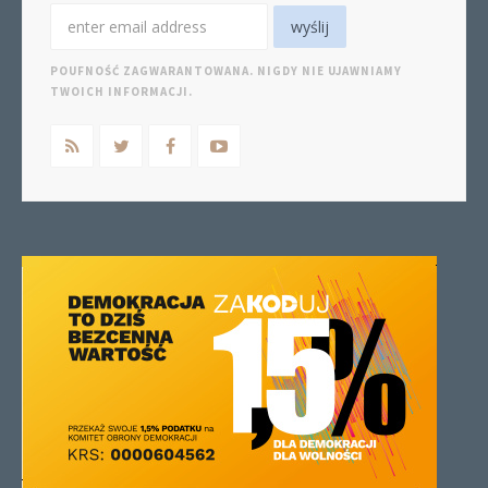
POUFNOŚĆ ZAGWARANTOWANA. NIGDY NIE UJAWNIAMY
TWOICH INFORMACJI.