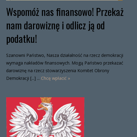
Wspomóż nas finansowo! Przekaż
nam darowiznę i odlicz ją od
podatku!
Szanowni Państwo, Nasza działalność na rzecz demokracji
wymaga nakładów finansowych. Mogą Państwo przekazać
darowiznę na rzecz stowarzyszenia Komitet Obrony
Demokracji [...] ...
Chcę wpłacić »