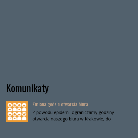
Komunikaty
Zmiana godzin otwarcia biura
Z powodu epidemii ograniczamy godziny
otwarcia naszego biura w Krakowie, do
odwołania. Biuro będzie otwarte:wtorki, godz. 16-
19czwartki, godz. 16-19 W […]