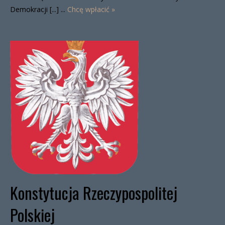
Demokracji [...] ...
Chcę wpłacić »
Konstytucja Rzeczypospolitej
Polskiej