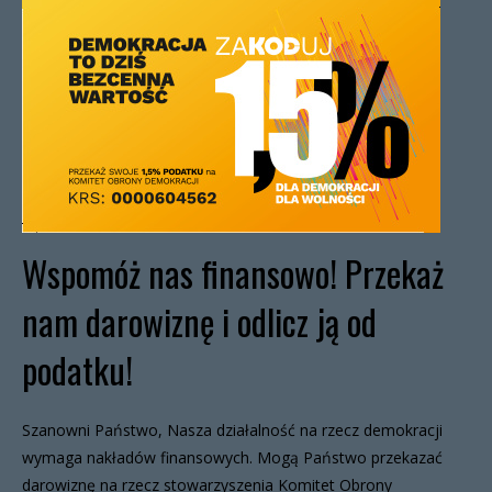
Wspomóż nas finansowo! Przekaż
nam darowiznę i odlicz ją od
podatku!
Szanowni Państwo, Nasza działalność na rzecz demokracji
wymaga nakładów finansowych. Mogą Państwo przekazać
darowiznę na rzecz stowarzyszenia Komitet Obrony