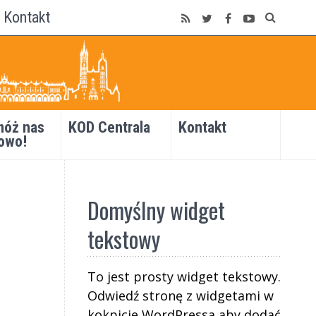
Kontakt
óż nas
KOD Centrala
Kontakt
owo!
Domyślny widget
tekstowy
To jest prosty widget tekstowy.
Odwiedź stronę z widgetami w
kokpicie WordPressa aby dodać