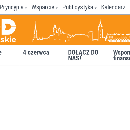
Pryncypia
Wsparcie
Publicystyka
Kalendarz
e
4 czerwca
DOŁĄCZ DO
Wspom
NAS!
finans