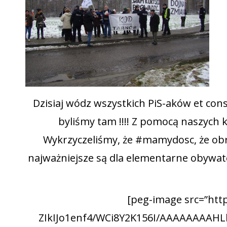
Dzisiaj wódz wszystkich PiS-aków et con
byliśmy tam !!!! Z pomocą naszych k
Wykrzyczeliśmy, że #mamydosc, że obr
najważniejsze są dla elementarne obywa
[peg-image src=”https://lh3.googleusercontent.com/-ZIkIJo1enf4/WCi8Y2K156I/AAAAAAAAHLk/pN4gEjoP8lEl521FzZWvn0Z1SwVK2XT4wCCo/s144-o/34.jpg” href=”https://picasaweb.google.com/108738875898604508650/6352531912947982257?locked=true#6352534409449957282″ caption=”” type=”image” alt=”34.jpg” image_size=”528×960″ ] [peg-image src=”https://lh3.googleusercontent.com/-ZcGWVhyW-mc/WCi8YynZ2RI/AAAAAAAAHLk/9clbQSSKE2UGGoKRBVLt-h0DVHNcSMwqwCCo/s144-o/33.jpg” href=”https://picasaweb.google.com/108738875898604508650/6352531912947982257?locked=true#6352534408496011538″ caption=”” type=”image” alt=”33.jpg” image_size=”528×960″ ] [peg-image src=”https://lh3.googleusercontent.com/-cJa2bw7a4to/WCi8Y2Jay3I/AAAAAAAAHLk/M0ypFxL4XIQpedWxjXyiCsGNcCZLwq42wCCo/s144-o/32.jpg” href=”https://picasaweb.google.com/108738875898604508650/6352531912947982257?locked=true#6352534409443986290″ caption=”” type=”image” alt=”32.jpg” image_size=”528×960″ ] [peg-image src=”https://lh3.googleusercontent.com/–_Q6gjsz75Y/WCi8Y-pdfPI/AAAAAAAAHLk/EkCx-UUclRQ6ArAr3EIt6mvdCdXe0PejwCCo/s144-o/31.jpg” href=”https://picasaweb.google.com/108738875898604508650/6352531912947982257?locked=true#6352534411725864178″ caption=”” type=”image” alt=”31.jpg” image_size=”528×960″ ] [peg-image src=”https://lh3.googleusercontent.com/-FV5Fyx9YtHQ/WCi8Y-Kd_3I/AAAAAAAAHLk/E7iTZWFnwyA1CiNWnhX8hC_47ZC18xLAwCCo/s144-o/30.jpg” href=”https://picasaweb.google.com/108738875898604508650/6352531912947982257?locked=true#6352534411595874162″ caption=”” type=”image” alt=”30.jpg” image_size=”528×960″ ] [peg-image src=”https://lh3.googleusercontent.com/-L-R6PFGuuBU/WCi8Y-YNgnI/AAAAAAAAHLk/khoyNIBrWzYDeAbCMXrD4p18Ihs_clXlgCCo/s144-o/29.jpg” href=”https://picasaweb.google.com/108738875898604508650/6352531912947982257?locked=true#6352534411653513842″ caption=”” type=”image” alt=”29.jpg” image_size=”528×960″ ] [peg-image src=”https://lh3.googleusercontent.com/-fUUfWhmtgsE/WCi8Y4DkeBI/AAAAAAAAHLk/UHEbUbFhQCoXTgyI0QccBSVCovFaYZcpQCCo/s144-o/28.jpg” href=”https://picasaweb.google.com/108738875898604508650/6352531912947982257?locked=true#6352534409956325394″ caption=”” type=”image” alt=”28.jpg” image_size=”528×960″ ] [peg-image src=”https://lh3.googleusercontent.com/-BhTcJEVQlp0/WCi8Y3byS1I/AAAAAAAAHLk/umYSk75stqMNqve0xLXAalTSloqz7GYqwCCo/s144-o/27.jpg” href=”https://picasaweb.google.com/108738875898604508650/6352531912947982257?locked=true#6352534409789459282″ caption=”” type=”image” alt=”27.jpg” image_size=”528×960″ ] [peg-image src=”https://lh3.googleusercontent.com/-2y223RO2o9E/WCi8Yxv7czI/AAAAAAAAHLk/RgwWUzYri1gTThOLviHPjkHjY8vI2VJZQCCo/s144-o/26.jpg” href=”https://picasaweb.google.com/108738875898604508650/6352531912947982257?locked=true#6352534408263332658″ caption=”” type=”image” alt=”26.jpg” image_size=”528×960″ ] [peg-image src=”https://lh3.googleusercontent.com/-ptEJpRYCBW0/WCi8Y43EIqI/AAAAAAAAHLk/q3MCGjNKRFoGGxV2rrRXUMgimnendbYoQCCo/s144-o/25.jpg” href=”https://picasaweb.google.com/108738875898604508650/6352531912947982257?locked=true#6352534410172310178″ caption=”” type=”image” alt=”25.jpg” image_size=”528×960″ ] [peg-image src=”https://lh3.googleusercontent.com/-Bez6BfpXdKA/WCi8Y4AnyfI/AAAAAAAAHLk/2xUeKyrYSjUQsKf7pRNqR_LIlAPjJJF4wCCo/s144-o/24.jpg” href=”https://picasaweb.google.com/108738875898604508650/6352531912947982257?locked=true#6352534409943960050″ caption=”” type=”image” alt=”24.jpg” image_size=”540×960″ ] [peg-image src=”https://lh3.googleusercontent.com/-Poqa9VYtR7g/WCi8Y_fX8vI/AAAAAAAAHLk/oAQLKQOEBw44wIBPTiYltBTNHR8C1azkwCCo/s144-o/23.jpg” href=”https://picasaweb.google.com/108738875898604508650/6352531912947982257?locked=true#6352534411951993586″ caption=”” type=”image” alt=”23.jpg” image_size=”540×960″ ] [peg-image src=”https://lh3.googleusercontent.com/-YGTq6JcYhls/WCi8Y68bstI/AAAAAAAAHLk/1F3ZEsgQJlcXx_zedv3SEYJZ5wwsa5dAQCCo/s144-o/22.jpg” href=”https://picasaweb.google.com/108738875898604508650