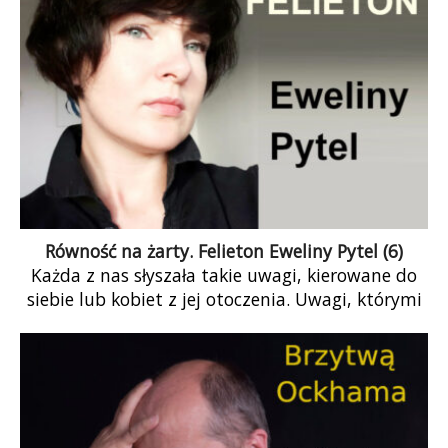
Równość na żarty. Felieton Eweliny Pytel (6)
Każda z nas słyszała takie uwagi, kierowane do
siebie lub kobiet z jej otoczenia. Uwagi, którymi
bardzo rozbawieni panowie dawali do
zrozumienia: to wasze równouprawnienie to
teatr.