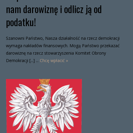
nam darowiznę i odlicz ją od
podatku!
Szanowni Państwo, Nasza działalność na rzecz demokracji
wymaga nakładów finansowych. Mogą Państwo przekazać
darowiznę na rzecz stowarzyszenia Komitet Obrony
Demokracji [...] ...
Chcę wpłacić »