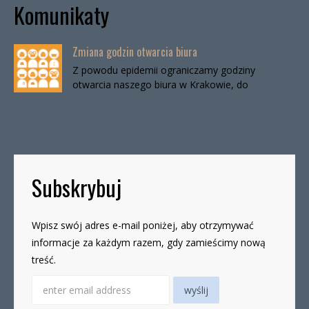
Komunikaty
Zmiana godzin otwarcia biura
Z powodu epidemii ograniczamy godziny
otwarcia naszego biura w Krakowie, do
odwołania. Biuro będzie otwarte:wtorki, godz. 16-
19czwartki, godz. 16-19 W […]
Subskrybuj
Wpisz swój adres e-mail poniżej, aby otrzymywać
informacje za każdym razem, gdy zamieścimy nową
treść.