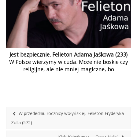
Jest bezpiecznie. Felieton Adama Jaśkowa (233)
W Polsce wierzymy w cuda. Może nie boskie czy
religijne, ale nie mniej magiczne, bo
ekonomiczne. Nikt (no, prawie) nie chce płacić
podatków, a każdy chciałby, żeby państwo wiele
robiło, wiele mogło, dbało o zdrowie, edukację,
komunikację i oczywiście broniło. Co do żywienia,
państwo już nikogo nie wyżywi poza tymi, co z
państwa żyją, i oczywiście nie chodzi w tym
W przededniu rocznicy wołyńskiej. Felieton Fryderyka
wypadku o beneficjentów pomocy społecznej.
Zolla (572)
Klub Książkowy – „Quo vAIdis”