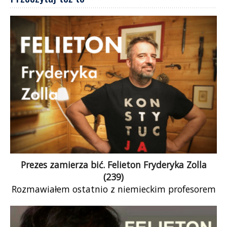
Prezes zamierza bić. Felieton Fryderyka Zolla
(239)
Rozmawiałem ostatnio z niemieckim profesorem
prawa o zakazie demonstracji w czasie pandemii.
Powiedział, że w Niemczech taki zakaz byłby
nieproporcjonalny […]