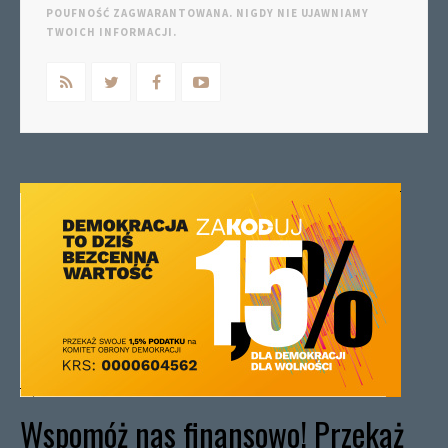
POUFNOŚĆ ZAGWARANTOWANA. NIGDY NIE UJAWNIAMY
TWOICH INFORMACJI.
Wspomóż nas finansowo! Przekaż