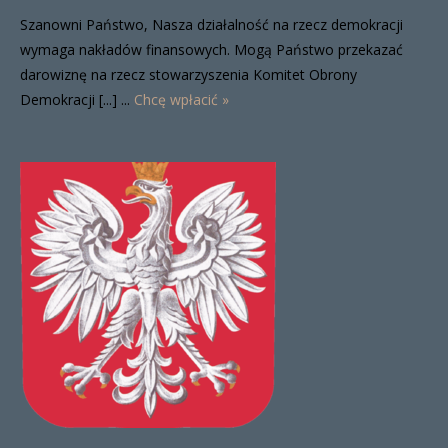
Szanowni Państwo, Nasza działalność na rzecz demokracji
wymaga nakładów finansowych. Mogą Państwo przekazać
darowiznę na rzecz stowarzyszenia Komitet Obrony
Demokracji [...] ...
Chcę wpłacić »