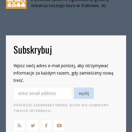
otwarcia naszego biura w Krakowie, do
odwołania. Biuro będzie otwarte:wtorki, godz. 16-
19czwartki, godz. 16-19 W […]
Subskrybuj
Wpisz swój adres e-mail poniżej, aby otrzymywać
informacje za każdym razem, gdy zamieścimy nową
treść.
POUFNOŚĆ ZAGWARANTOWANA. NIGDY NIE UJAWNIAMY
TWOICH INFORMACJI.