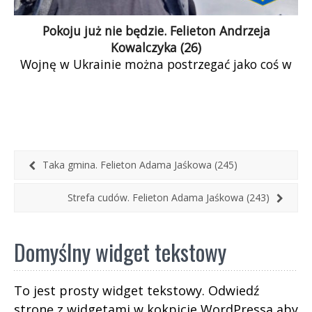
Pokoju już nie będzie. Felieton Andrzeja
Kowalczyka (26)
Wojnę w Ukrainie można postrzegać jako coś w
rodzaju lokalnej wojny światowej. Jako front
współczesnych globalnych konfliktów o zasoby
planety i reguły ich konsumpcji. Wierzchołek
rywalizacji o to kto i na jakich zasadach może o
tym decydować. O rozstrzygnięcie który model
zarządzania ludźmi jest dla tej eksploatacji
Taka gmina. Felieton Adama Jaśkowa (245)
bardziej skuteczny: chińsko-rosyjski czy
amerykańsko-europejski.
Strefa cudów. Felieton Adama Jaśkowa (243)
Domyślny widget tekstowy
To jest prosty widget tekstowy. Odwiedź
stronę z widgetami w kokpicie WordPressa aby