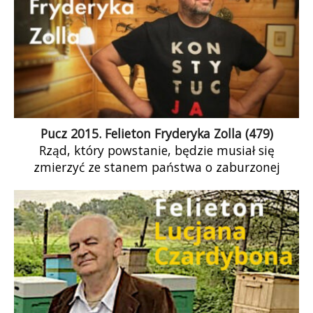
Pucz 2015. Felieton Fryderyka Zolla (479)
Rząd, który powstanie, będzie musiał się
zmierzyć ze stanem państwa o zaburzonej
ciągłości prawnej. Pisałem o tym w swoich
felietonach, stawiając tezę, że przejęcie władzy w
Trybunale Konstytucyjnym w 2015 roku miało
cechy puczu. Nielegalny wybór mgr Przyłębskiej
na prezeskę nielegalnie zawładniętej przez PiS
instytucji jeszcze te cechy pogłębił, oznaczał
bowiem, że odtąd nawet przy założeniu
legalności Trybunału Konstytucyjnego nie ma