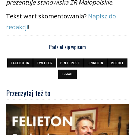
prezentuje stanowiska ZR Małopolskie.
Tekst wart skomentowania?
Napisz do
redakcji
!
Podziel się wpisem
FACEBOOK
TWITTER
PINTEREST
LINKEDIN
REDDIT
E-MAIL
Przeczytaj też to