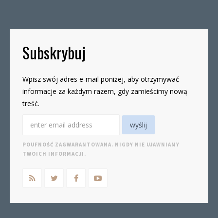
19czwartki, godz. 16-19 W […]
Subskrybuj
Wpisz swój adres e-mail poniżej, aby otrzymywać
informacje za każdym razem, gdy zamieścimy nową
treść.
POUFNOŚĆ ZAGWARANTOWANA. NIGDY NIE UJAWNIAMY
TWOICH INFORMACJI.