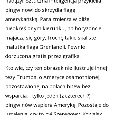
nadążył. Sztuczna inteligencja przykleiła
pingwinowi do skrzydła flagę
amerykańską. Para zmierza w bliżej
nieokreślonym kierunku, na horyzoncie
majaczą się góry, trochę takie skaliste i
malutka flaga Grenlandii. Pewnie
dorzucona gratis przez grafika.
Kto wie, czy ten obrazek nie ilustruje innej
tezy Trumpa, o Ameryce osamotnionej,
pozostawionej na polach bitew bez
wsparcia. I tylko jeden (z czterech ?)
pingwinów wspiera Amerykę. Pozostaje do
ustalenia, czy to był Szeregowy, Kowalski,