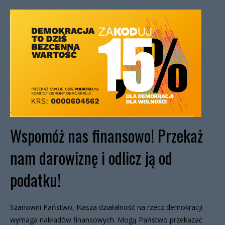
Wspomóż nas finansowo! Przekaż
nam darowiznę i odlicz ją od
podatku!
Szanowni Państwo, Nasza działalność na rzecz demokracji
wymaga nakładów finansowych. Mogą Państwo przekazać