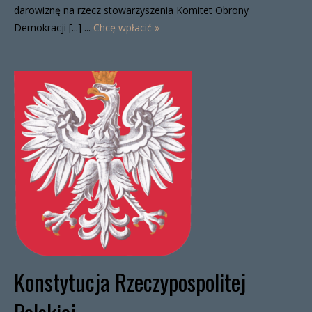
darowiznę na rzecz stowarzyszenia Komitet Obrony
Demokracji [...] ...
Chcę wpłacić »
Konstytucja Rzeczypospolitej