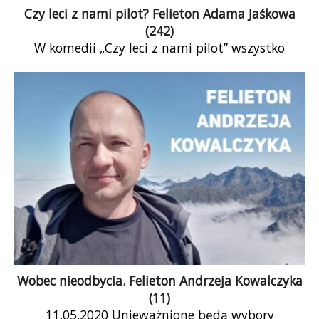
Czy leci z nami pilot? Felieton Adama Jaśkowa
(242)
W komedii „Czy leci z nami pilot” wszystko
skończyło się dobrze, ale film powstał na długo
przed tym, jak Kevin spotkał Trumpa w Nowym
Jorku.
Ostatnio mam wrażenie, że Polska jest trochę
takim amerykańskim samolotem, niekoniecznie
z komedii. Niemniej pytanie, czy leci w nim pilot,
jest całkiem zasadne.
Wobec nieodbycia. Felieton Andrzeja Kowalczyka
(11)
11.05.2020 Unieważnione będą wybory