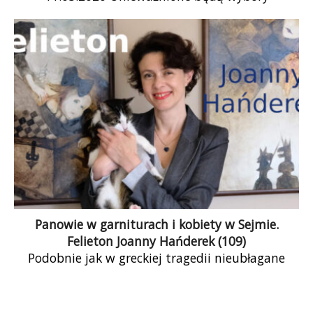
nieodbyteKandydatury zużyteWyniki ukryte
Nieważne staną się sprawy nieznanePrzesyłki
niewysłaneKsiążki nieczytane Unieważni się to,
czego nie byłoCo […]
Panowie w garniturach i kobiety w Sejmie.
Felieton Joanny Hańderek (109)
Podobnie jak w greckiej tragedii nieubłagane
fatum czeka na głównego bohatera u kresu jego
drogi, tak na polityków niezależnie od barw
politycznych czekają na końcu kampanii