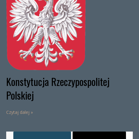
Konstytucja Rzeczypospolitej
Polskiej
Czytaj dalej »