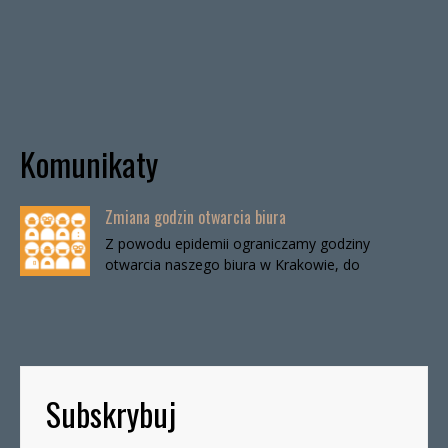
Komunikaty
Zmiana godzin otwarcia biura
Z powodu epidemii ograniczamy godziny
otwarcia naszego biura w Krakowie, do
odwołania. Biuro będzie otwarte:wtorki, godz. 16-
19czwartki, godz. 16-19 W […]
Subskrybuj