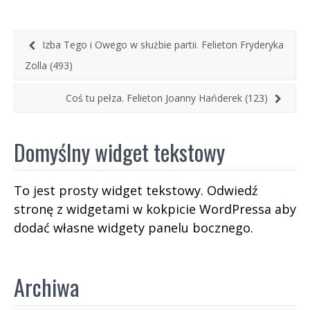
nierozwiązane i narastające problemy. Oglądając
przemówienia i szlaki, którymi podróżują dwa
orszaki panów w garniturach, mam wrażenie, że
Izba Tego i Owego w służbie partii. Felieton Fryderyka
niezależnie, czy to PiS czy Platforma
Zolla (493)
Obywatelska (lub jakakolwiek inna partia),
kobiety i tak zostaną pominięte. Tyle że one
Coś tu pełza. Felieton Joanny Hańderek (123)
teraz są w Sejmie, kolejny raz przyjechały ze
swoimi dziećmi, również tymi dorosłymi. Są tam
Domyślny widget tekstowy
marginalizowane i niedoceniane przez wielką
politykę ludzkiej obojętności.
To jest prosty widget tekstowy. Odwiedź
stronę z widgetami w kokpicie WordPressa aby
dodać własne widgety panelu bocznego.
Archiwa