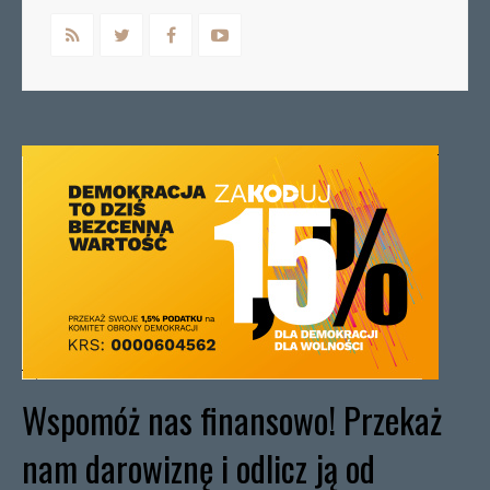
Wspomóż nas finansowo! Przekaż
nam darowiznę i odlicz ją od