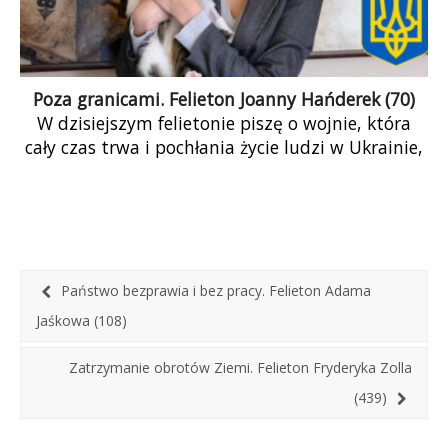
Poza granicami. Felieton Joanny Hańderek (70)
W dzisiejszym felietonie piszę o wojnie, która
cały czas trwa i pochłania życie ludzi w Ukrainie,
ale która również pokazuje, że granice
moralności, prawa i relacji międzynarodowych
zostały złamane. Wojna w Ukrainie to nasza
wspólna sprawa, bo jest to wojna o wolność i
demokrację.
Państwo bezprawia i bez pracy. Felieton Adama
Jaśkowa (108)
Zatrzymanie obrotów Ziemi. Felieton Fryderyka Zolla
(439)