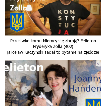
Przeciwko komu Niemcy się zbroją? Felieton
Fryderyka Zolla (402)
Jarosław Kaczyński zadał to pytanie na zjeździe
PiS-u. Przenikliwy prezes tysiąclecia stawia
śmiałą tezę, że Niemcy zbroją się w odpowiedzi
na nasze zbrojenia. Można by te obserwacje
porównać do urojeń osób, z których nie należy
się śmiać, jak poucza nas Boy-Żeleński w
wierszyku „Dziadzio”.