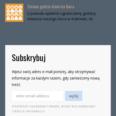
Zmiana godzin otwarcia biura
Z powodu epidemii ograniczamy godziny
otwarcia naszego biura w Krakowie, do
odwołania. Biuro będzie otwarte:wtorki, godz. 16-
19czwartki, godz. 16-19 W […]
Subskrybuj
Wpisz swój adres e-mail poniżej, aby otrzymywać
informacje za każdym razem, gdy zamieścimy nową
treść.
POUFNOŚĆ ZAGWARANTOWANA. NIGDY NIE UJAWNIAMY
TWOICH INFORMACJI.