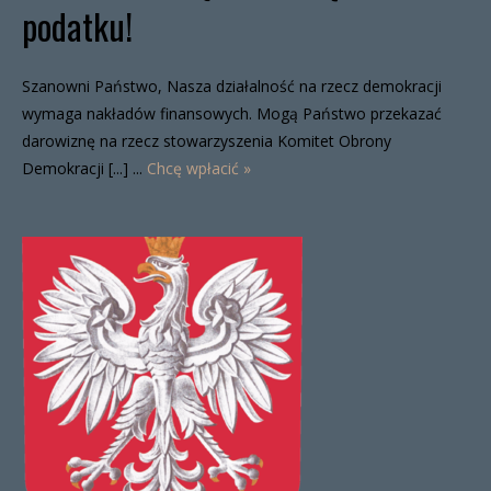
podatku!
Szanowni Państwo, Nasza działalność na rzecz demokracji
wymaga nakładów finansowych. Mogą Państwo przekazać
darowiznę na rzecz stowarzyszenia Komitet Obrony
Demokracji [...] ...
Chcę wpłacić »