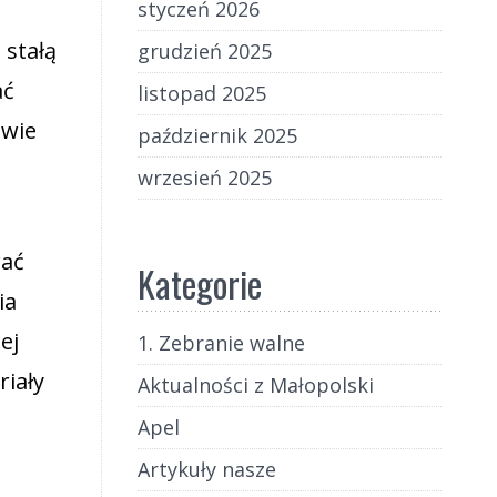
styczeń 2026
 stałą
grudzień 2025
ać
listopad 2025
owie
październik 2025
wrzesień 2025
h
rać
Kategorie
ia
ej
1. Zebranie walne
riały
Aktualności z Małopolski
Apel
Artykuły nasze