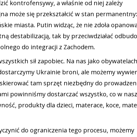
ić kontrofensywy, a właśnie od niej zależy
na może się przekształcić w stan permanentny:
ińskie miasta. Putin widząc, że nie zdoła opanow
ną destabilizacją, tak by przeciwdziałać odbud
olnego do integracji z Zachodem.
zystkich sił zapobiec. Na nas jako obywatelac
dostarczymy Ukrainie broni, ale możemy wywie
ę skierować tam sprzęt niezbędny do prowadzen
Sami powinniśmy dostarczać wszystko, co w nasz
ność, produkty dla dzieci, materace, koce, mate
yczynić do ograniczenia tego procesu, możemy