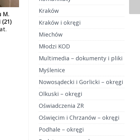
Kraków
u M.
 (21)
Kraków i okręgi
at.
Miechów
Ludzie
opieki
Młodzi KOD
miaru
Multimedia – dokumenty i pliki
]
Myślenice
Nowosądecki i Gorlicki – okręgi
Olkuski – okręgi
Oświadczenia ZR
Oświęcim i Chrzanów – okręgi
Podhale – okręgi