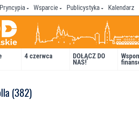
Pryncypia
Wsparcie
Publicystyka
Kalendarz
e
4 czerwca
DOŁĄCZ DO
Wspom
NAS!
finans
olla (382)