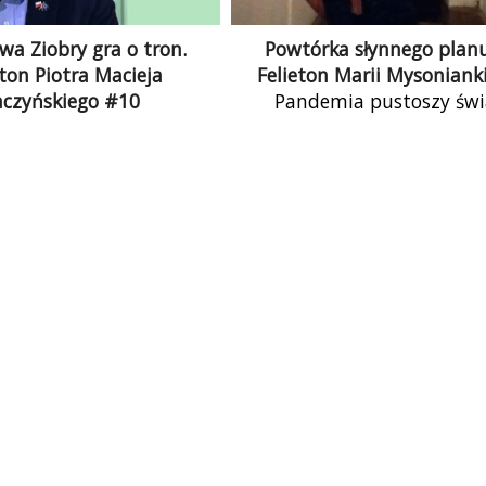
wa Ziobry gra o tron.
Powtórka słynnego plan
eton Piotra Macieja
Felieton Marii Mysonianki
aczyńskiego #10
Pandemia pustoszy świ
ster sprawiedliwości jest
Dotknięci są nią wszyscy. 
determinowany, skrajnie
chorują i umierają, system 
wny i niebezpieczny dla
zdrowotnej z powodu nad
demokracji.
pacjentów staje się […