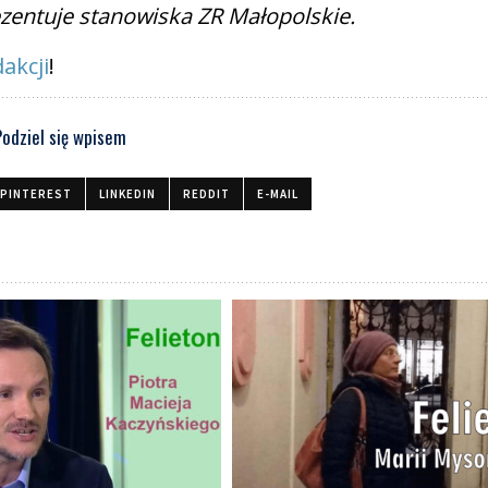
rezentuje stanowiska ZR Małopolskie.
akcji
!
Podziel się wpisem
PINTEREST
LINKEDIN
REDDIT
E-MAIL