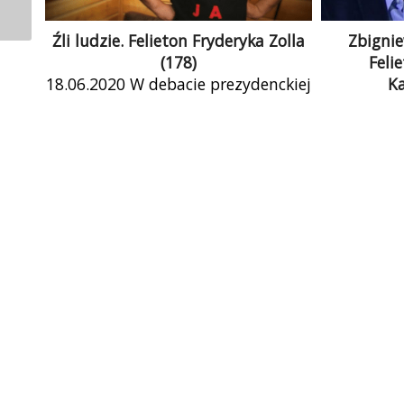
Źli ludzie. Felieton Fryderyka Zolla
Zbignie
(178)
Feli
18.06.2020 W debacie prezydenckiej
K
najbardziej zastanawiający był
Polski mini
główny zamysł: unaocznić tym,
ambitny, z
którzy nienawidzą „innych” –
konserwaty
uchodźców, niechrześcijan lub
niewierzących, osób […]