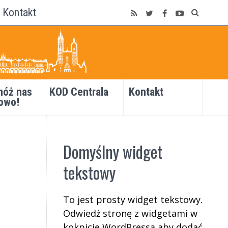
Kontakt
óż nas
KOD Centrala
Kontakt
owo!
Domyślny widget
tekstowy
To jest prosty widget tekstowy.
Odwiedź stronę z widgetami w
kokpicie WordPressa aby dodać