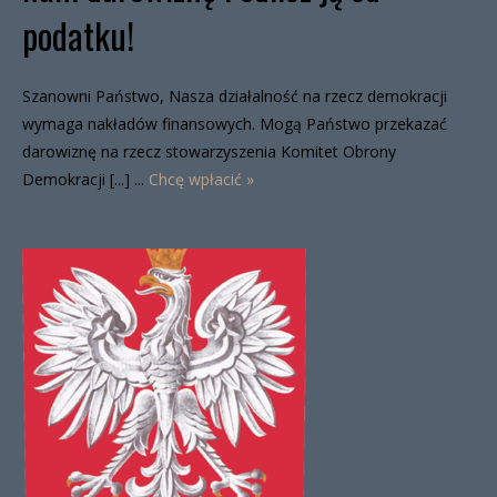
podatku!
Szanowni Państwo, Nasza działalność na rzecz demokracji
wymaga nakładów finansowych. Mogą Państwo przekazać
darowiznę na rzecz stowarzyszenia Komitet Obrony
Demokracji [...] ...
Chcę wpłacić »