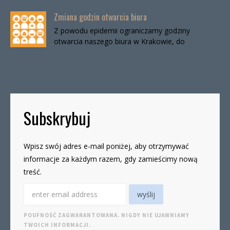
Zmiana godzin otwarcia biura
Z powodu epidemii ograniczamy godziny
otwarcia naszego biura w Krakowie, do
odwołania. Biuro będzie otwarte:wtorki, godz. 16-
19czwartki, godz. 16-19 W […]
Subskrybuj
Wpisz swój adres e-mail poniżej, aby otrzymywać
informacje za każdym razem, gdy zamieścimy nową
treść.
POUFNOŚĆ ZAGWARANTOWANA. NIGDY NIE UJAWNIAMY
TWOICH INFORMACJI.