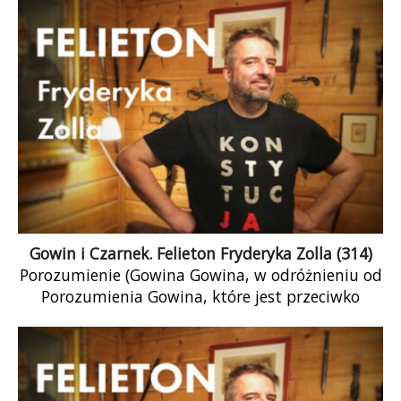
Gowin i Czarnek. Felieton Fryderyka Zolla (314)
Porozumienie (Gowina Gowina, w odróżnieniu od
Porozumienia Gowina, które jest przeciwko
Gowinowi – choć może już zmieniło nazwę)
zadeklarowało, że nie poprze wniosku o
odwołanie ministra Czarnka. Słusznie. Dzięki
temu nie można już wątpić, że Czarnek nie jest