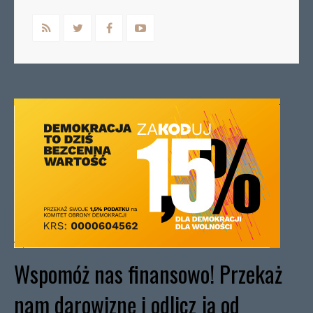
Wspomóż nas finansowo! Przekaż
nam darowiznę i odlicz ją od