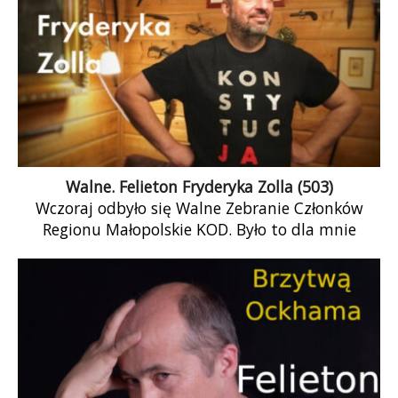
wypaczeniem, ale logicznym następstwem
Gowinowej Konstytucji dla nauki 2.0, czyli
programowego zastąpienia idei uniwersytetu
jako republiki uczonych i studentów strukturą
autorytarną.
Walne. Felieton Fryderyka Zolla (503)
Wczoraj odbyło się Walne Zebranie Członków
Regionu Małopolskie KOD. Było to dla mnie
wielkie przeżycie. Od 2016 roku byłem w
Zarządzie Regionu. Teraz nie pełnię już żadnej
funkcji. Wczorajsze Walne zakończyło się w
najlepszy możliwy sposób. Wyszliśmy z niego
zjednoczeni – sytuacja w polskich warunkach
wyjątkowa. Były osoby, które dla dobra
wspólnego zrezygnowały z ubiegania się o