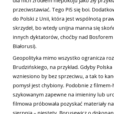
dla nich źródłem niepokoju jako zły przyk
przeciwstawiać. Tego PiS się boi. Dodatk
do Polski z Unii, która jest wspólnotą p
skrzydeł, bo wtedy unijna manna się skończ
innych dyktatorów, choćby nad Bosforem 
Białorusi).
Geopolityka mimo wszystko ogranicza rozm
Brudzińskiego, na przykład. Gdyby Polska
wzniesiono by bez sprzeciwu, a tak to ka
pomysł jest chybiony. Podobnie z filmem-
szykowanym zapewne na imieniny lub urod
filmowa próbowała pozyskać materiały n
sierpnia – niestety, Borusewicz o dokonan