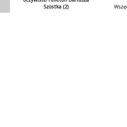
Szostka (2)
Wszęd
Jak to dobrze dla naszej władzy, że
demokra
pod względem cyfryzacji jesteśmy
autokrac
w UE na szarym końcu! Nikogo w
stało w Iz
Polsce nie […]
odsunąć B
władzy. Ta
Rzeszowie
Węgrze
Komite
powstał
jednoczen
wobec 
an
antyprawo