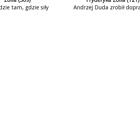
zie tam, gdzie siły
Andrzej Duda zrobił dop
tyczne się jednoczą,
oszałamiającą karierę. R
i przegrywają. Tak się
udaje się tak urzeczywis
raelu: opozycji udało się
marzenia małych chłopców.
eniamina Netanjahu od
na to, że akurat on […
k też się stało w naszym
. Tak może się stać na
ch w przyszłym roku.
t Obrony Demokracji
 po to, aby wspierać
ie się sił opozycyjnych
antydemokratycznej,
tyeuropejskiej i
rządnościowej rewolucji
w Polsce.