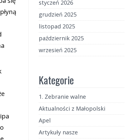
ba się
styczeń 2026
 płyną
grudzień 2025
listopad 2025
d
październik 2025
na
wrzesień 2025
k
Kategorie
że
1. Zebranie walne
Aktualności z Małopolski
ipa
Apel
go
Artykuły nasze
ie