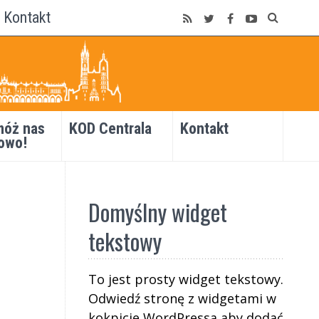
Kontakt
óż nas
KOD Centrala
Kontakt
owo!
Domyślny widget
tekstowy
To jest prosty widget tekstowy.
Odwiedź stronę z widgetami w
kokpicie WordPressa aby dodać