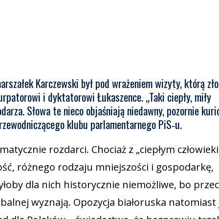
rszałek Karczewski był pod wrażeniem wizyty, którą zło
urpatorowi i dyktatorowi Łukaszence. „Taki ciepły, miły
arza. Słowa te nieco objaśniają niedawny, pozornie kuri
przewodniczącego klubu parlamentarnego PiS‑u.
atycznie rozdarci. Chociaż z „ciepłym człowiek
ość, różnego rodzaju mniejszości i gospodarkę,
łoby dla nich historycznie niemożliwe, bo prze
rbalnej wyznają. Opozycja białoruska natomiast 