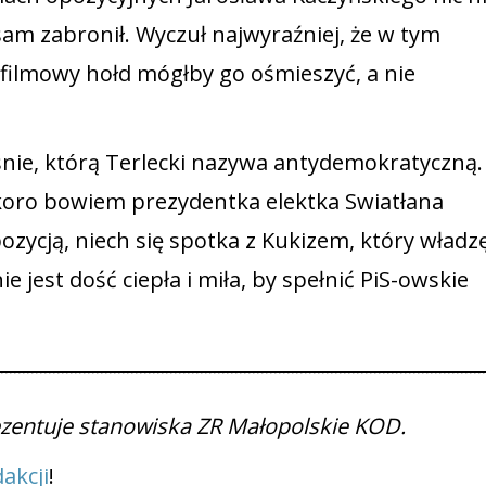
 sam zabronił. Wyczuł najwyraźniej, że w tym
filmowy hołd mógłby go ośmieszyć, a nie
śnie, którą Terlecki nazywa antydemokratyczną.
koro bowiem prezydentka elektka Swiatłana
ozycją, niech się spotka z Kukizem, który władz
e jest dość ciepła i miła, by spełnić PiS-owskie
rezentuje stanowiska ZR Małopolskie KOD.
akcji
!