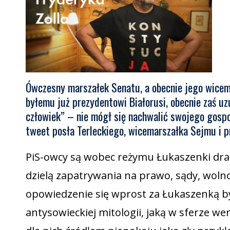
Ówczesny marszałek Senatu, a obecnie jego wicema
byłemu już prezydentowi Białorusi, obecnie zaś uz
człowiek” – nie mógł się nachwalić swojego gospod
tweet posła Terleckiego, wicemarszałka Sejmu i 
PiS-owcy są wobec reżymu Łukaszenki dram
dzielą zapatrywania na prawo, sądy, woln
opowiedzenie się wprost za Łukaszenką by
antysowieckiej mitologii, jaką w sferze we