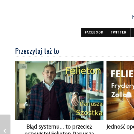
FACEBOOK
TWITTER
Przeczytaj też to
Błąd systemu… to przecież
Jedność opo
oczywiste! Felieton Dariusza