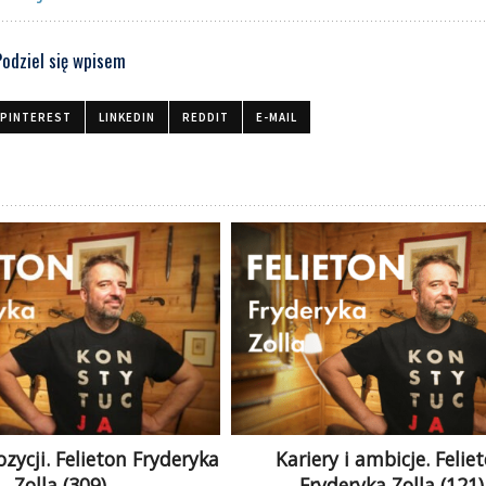
Podziel się wpisem
PINTEREST
LINKEDIN
REDDIT
E-MAIL
zycji. Felieton Fryderyka
Kariery i ambicje. Felie
Zolla (309)
Fryderyka Zolla (121)