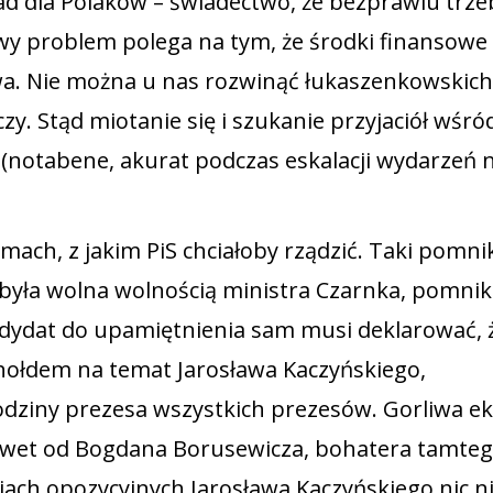
ład dla Polaków – świadectwo, że bezprawiu trze
owy problem polega na tym, że środki finansowe
rawa. Nie można u nas rozwinąć łukaszenkowskich
y. Stąd miotanie się i szukanie przyjaciół wśró
(notabene, akurat podczas eskalacji wydarzeń 
ach, z jakim PiS chciałoby rządzić. Taki pomni
 była wolna wolnością ministra Czarnka, pomnik
ndydat do upamiętnienia sam musi deklarować, 
hołdem na temat Jarosława Kaczyńskiego,
ziny prezesa wszystkich prezesów. Gorliwa ek
awet od Bogdana Borusewicza, bohatera tamte
iach opozycyjnych Jarosława Kaczyńskiego nic n