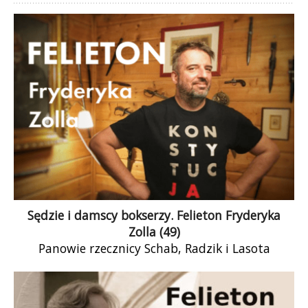
Sędzie i damscy bokserzy. Felieton Fryderyka
Zolla (49)
Panowie rzecznicy Schab, Radzik i Lasota
zasadzili się na nie z osobliwym zapałem. Co
chwilę dowiadujemy się o wszczętym przez […]