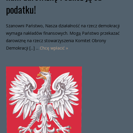
podatku!
Szanowni Państwo, Nasza działalność na rzecz demokracji
wymaga nakładów finansowych. Mogą Państwo przekazać
darowiznę na rzecz stowarzyszenia Komitet Obrony
Demokracji [...] ...
Chcę wpłacić »