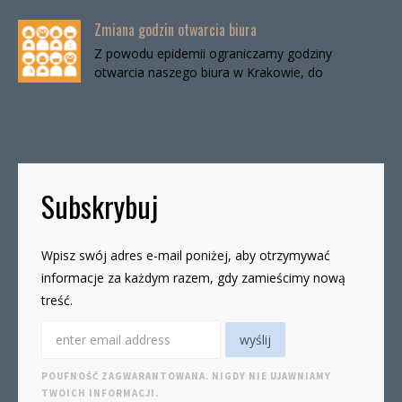
Zmiana godzin otwarcia biura
Z powodu epidemii ograniczamy godziny
otwarcia naszego biura w Krakowie, do
odwołania. Biuro będzie otwarte:wtorki, godz. 16-
19czwartki, godz. 16-19 W […]
Subskrybuj
Wpisz swój adres e-mail poniżej, aby otrzymywać
informacje za każdym razem, gdy zamieścimy nową
treść.
POUFNOŚĆ ZAGWARANTOWANA. NIGDY NIE UJAWNIAMY
TWOICH INFORMACJI.