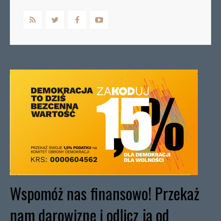
Wspomóż nas finansowo! Przekaż
nam darowiznę i odlicz ją od