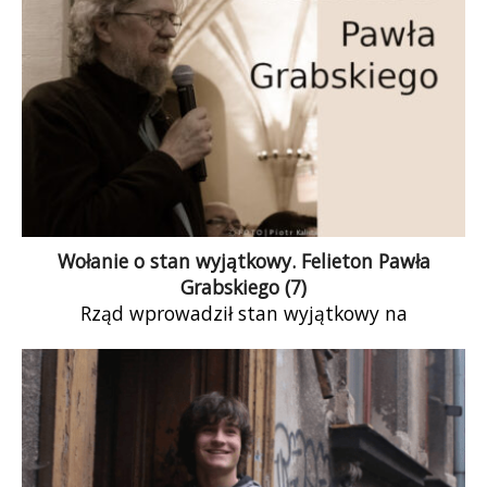
Wołanie o stan wyjątkowy. Felieton Pawła
Grabskiego (7)
Rząd wprowadził stan wyjątkowy na
trzykilometrowym pasie przygranicznym wzdłuż
wschodniej granicy. Słuchając bałamutnych
uzasadnień, wielu ludzi krytykuje to posunięcie.
Według mnie stan wyjątkowy jest nam
niezbędnie potrzebny – prawie we wszystkich
aspektach życia!