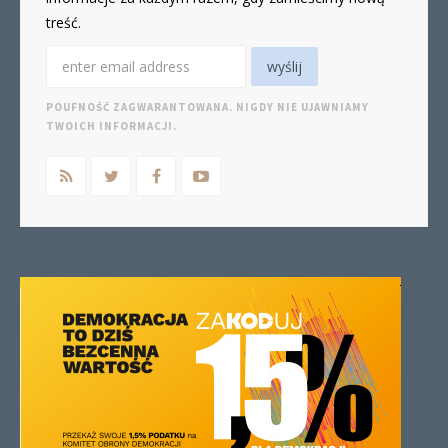
treść.
POUFNOŚĆ ZAGWARANTOWANA. NIGDY NIE UJAWNIAMY
TWOICH INFORMACJI.