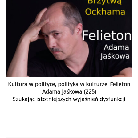
wcześniej, w trakcie samej transformacji. W
końcu Mentzen najbardziej popularny jest w
grupie 29–39 lat, czyli dzieci III RP, dla których
PRL był tylko czarną legendą, a Balcerowicz
wiarą, nadzieją i… sukcesem.
Kultura w polityce, polityka w kulturze. Felieton
Adama Jaśkowa (225)
Szukając istotniejszych wyjaśnień dysfunkcji
demokracji, należy przywiązywać większą wagę
do wyjaśnień koncentrujących się na czynnikach
instytucjonalnych, takich jak nadmierna rola
bogactwa, koncentracja interesów i problemy
działań zbiorowych. Czyli nie powinniśmy winić