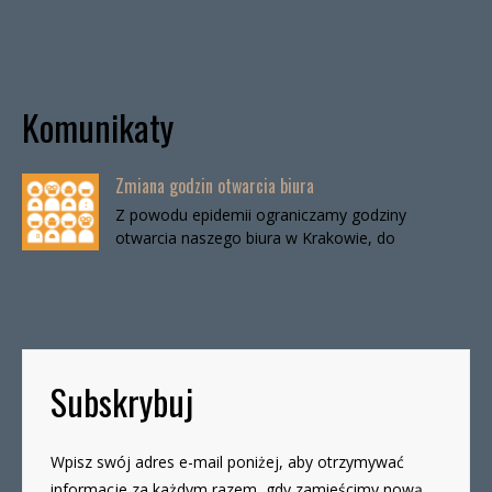
Komunikaty
Zmiana godzin otwarcia biura
Z powodu epidemii ograniczamy godziny
otwarcia naszego biura w Krakowie, do
odwołania. Biuro będzie otwarte:wtorki, godz. 16-
19czwartki, godz. 16-19 W […]
Subskrybuj
Wpisz swój adres e-mail poniżej, aby otrzymywać
informacje za każdym razem, gdy zamieścimy nową