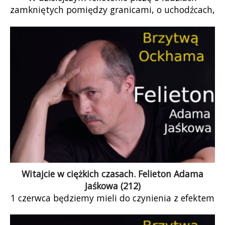
zamkniętych pomiędzy granicami, o uchodźcach,
których nikt nie chce wpuścić. Przed nami kryzys
humanitarny. Już teraz, zamiast odgradzać się
drutem kolczastym, powinniśmy rozważyć, jak
pomóc ludziom uciekającym przed zagrożeniem.
Przed nami kolejna batalia o to, by uchodźcy nie
stali się zakładnikami politycznych gierek i mowy
nienawiści. Zasieki to nie rozwiązanie, ale
odcinanie się od problemów – od problemów
ludzi, którzy nierzadko walczą o życie.
Witajcie w ciężkich czasach. Felieton Adama
Jaśkowa (212)
1 czerwca będziemy mieli do czynienia z efektem
tych procesów, których źródła należy
zlokalizować 10 czy 15 lat temu, a może i