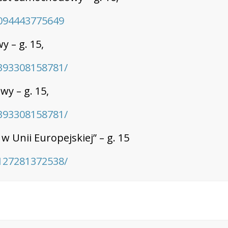
094443775649
 – g. 15,
393308158781/
y – g. 15,
393308158781/
 Unii Europejskiej” – g. 15
127281372538/