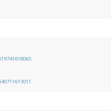
519741618065
640711613011