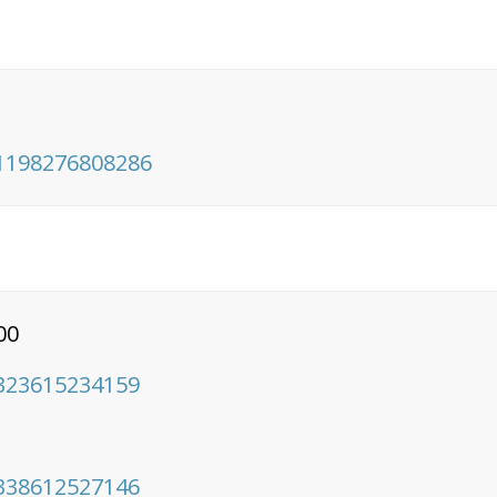
1198276808286
00
323615234159
338612527146