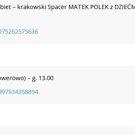
biet – krakowski Spacer MATEK POLEK z DZIEĆM
075262575636
owerowo) – g. 13.00
997534358894