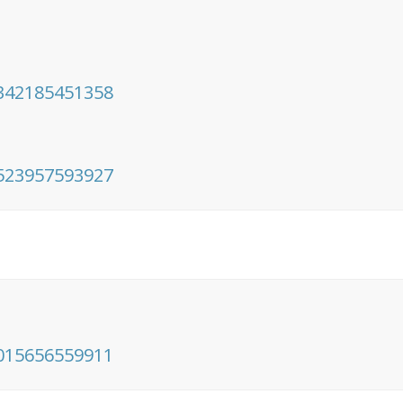
342185451358
523957593927
015656559911