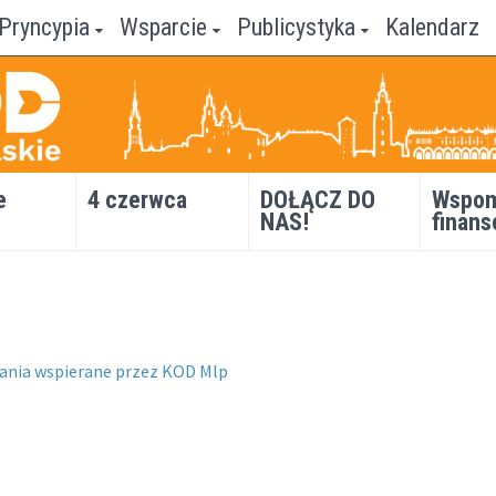
Pryncypia
Wsparcie
Publicystyka
Kalendarz
e
4 czerwca
DOŁĄCZ DO
Wspom
NAS!
finans
łania wspierane przez KOD Mlp