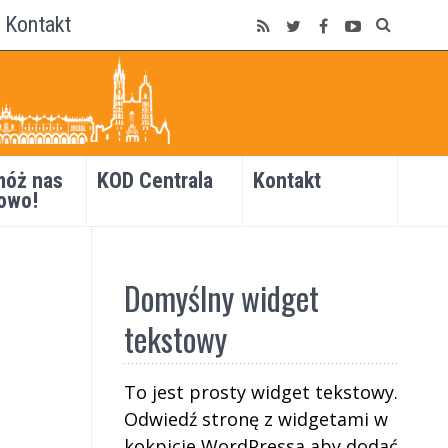
Kontakt
óż nas
KOD Centrala
Kontakt
owo!
Domyślny widget
tekstowy
To jest prosty widget tekstowy.
Odwiedź stronę z widgetami w
kokpicie WordPressa aby dodać