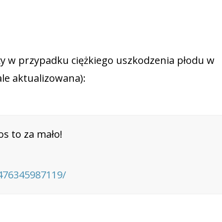
ży w przypadku ciężkiego uszkodzenia płodu w
ale aktualizowana):
s to za mało!
476345987119/