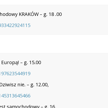
chodowy KRAKÓW – g. 18 .00
933422924115
Europą! – g. 15.00
197623544919
iwisz nie. – g. 12.00,
145313645466
est samochodowy – g. 16,