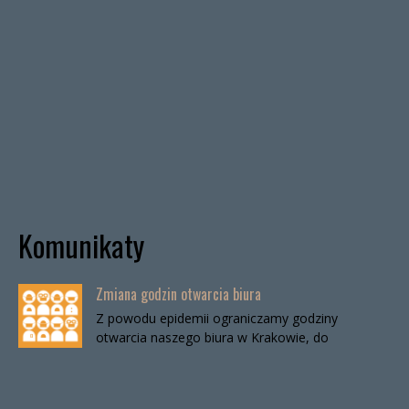
Komunikaty
Zmiana godzin otwarcia biura
Z powodu epidemii ograniczamy godziny
otwarcia naszego biura w Krakowie, do
odwołania. Biuro będzie otwarte:wtorki, godz. 16-
19czwartki, godz. 16-19 W […]