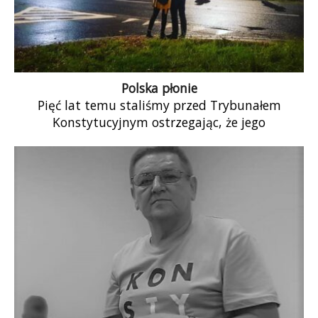
Polska płonie
Pięć lat temu staliśmy przed Trybunałem
Konstytucyjnym ostrzegając, że jego
zawłaszczenie przez władzę może przynieść
katastrofalne skutki. Mieliśmy rację. Komitet […]