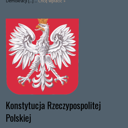
Demokracji [...] ...
Chcę wpłacić »
Konstytucja Rzeczypospolitej
Polskiej