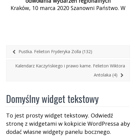
odwołania wydarzeń regionalnych
Kraków, 10 marca 2020 Szanowni Państwo. W
związku z zaleceniami Państwowej Inspekcji
Sanitarnej oraz zakazem organizacji imprez
masowych spowodowanym ryzykiem […]
Pustka. Felieton Fryderyka Zolla (132)
Kalendarz Kaczyńskiego i prawo karne. Felieton Wiktora
Antolaka (4)
Domyślny widget tekstowy
To jest prosty widget tekstowy. Odwiedź
stronę z widgetami w kokpicie WordPressa aby
dodać własne widgety panelu bocznego.