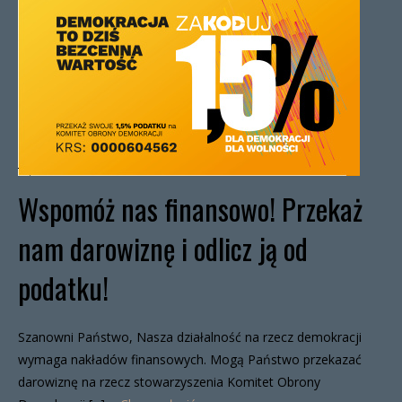
Wspomóż nas finansowo! Przekaż
nam darowiznę i odlicz ją od
podatku!
Szanowni Państwo, Nasza działalność na rzecz demokracji
wymaga nakładów finansowych. Mogą Państwo przekazać
darowiznę na rzecz stowarzyszenia Komitet Obrony